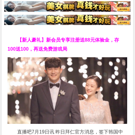
【新人豪礼】新会员专享注册送88元体验金，存
100送100，再送免费游戏局
直播吧7月19日讯 昨日拜仁官方消息，签下韩国中