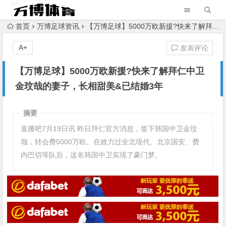
首页
万博足球资讯
【万博足球】5000万欧新援?快来了解拜仁中卫金玟哉的妻子，长相甜美&已结婚3年
A+
发表评论
【万博足球】5000万欧新援?快来了解拜仁中卫
金玟哉的妻子，长相甜美&已结婚3年
摘要
直播吧7月19日讯 昨日拜仁官方消息，签下韩国中卫金玟
哉，转会费5000万欧。在效力过全北现代、北京国安、费
内巴切等队后，这名韩国中卫实现了豪门梦。