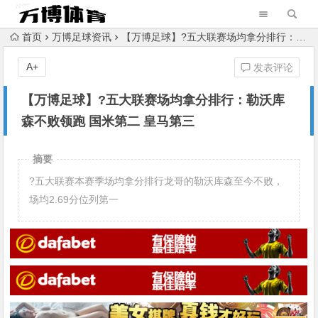
首页
万博足球资讯
【万博足球】?五大联赛场均拿分排行：勒沃库森不败领跑 国米第二 皇马第三
A+
发表评论
【万博足球】?五大联赛场均拿分排行：勒沃库
森不败领跑 国米第二 皇马第三
摘要
?五大联赛本赛季场均拿分排行龙哥的勒沃库森至今不败，
场均2.69分位列第一