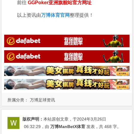
前往
GGPoker亚洲旗舰站
官方网址
以上资讯由
万博体育官网
整理提供！
所属分类：
万博足球资讯
版权声明：
本站原创文章，于2024年3月26日
06:32:29
，由
万博ManBetX体育
发表，共 468 字。