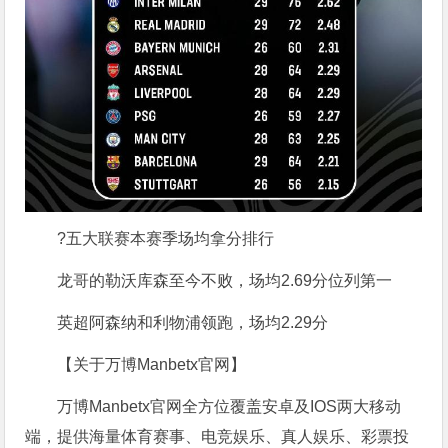
?五大联赛本赛季场均拿分排行
龙哥的勒沃库森至今不败，场均2.69分位列第一
英超阿森纳和利物浦领跑，场均2.29分
【关于万博Manbetx官网】
万博Manbetx官网全方位覆盖安卓及IOS两大移动
端，提供海量体育赛事、电竞娱乐、真人娱乐、彩票投