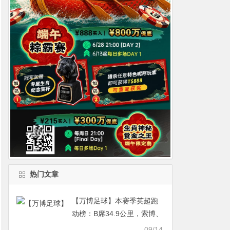
热门文章
【万博足球】本赛季英超跑
动榜：B席34.9公里，索博、
麦卡、恩佐均超33公里
09/14