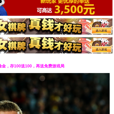
金，存100送100，再送免费游戏局