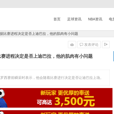
首页
足球资讯
NBA资讯
电
据比赛进程决定是否上迪巴拉，他的肌肉有小问题
发表评论
比赛进程决定是否上迪巴拉，他的肌肉有小问题
德罗西赛前瞬采时表示，他会随着比赛进行决定是否让迪巴拉上场。