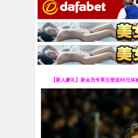
【新人豪礼】新会员专享注册送88元体验