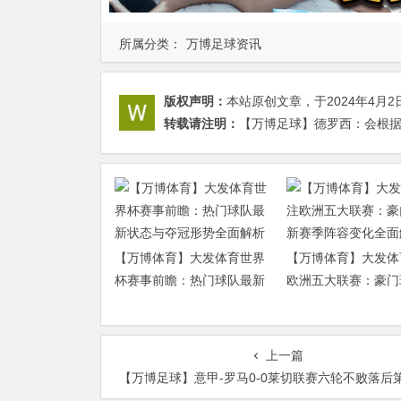
所属分类：
万博足球资讯
版权声明：
本站原创文章，于2024年4月2
转载请注明：
【万博足球】德罗西：会根据
【万博体育】大发体育世界
【万博体育】大发体
杯赛事前瞻：热门球队最新
欧洲五大联赛：豪门
状态与夺冠形势全面解析
赛季阵容变化全面解
上一篇
【万博足球】意甲-罗马0-0莱切联赛六轮不败落后第四5分 奥亚尔失