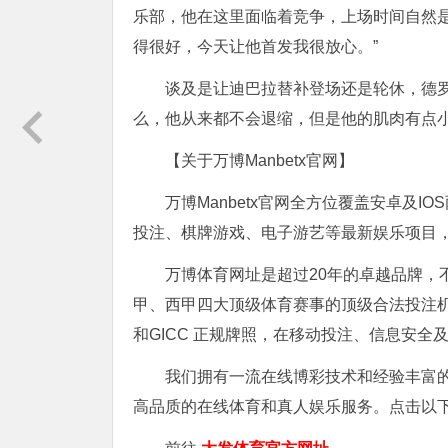
乐部，他在这里面临着竞争，上场时间自然
得很好，今天让他首发我很放心。”
谈及是让迪巴拉替补登场还是轮休，德
么，他从来都不会退缩，但是他的肌肉有点
【关于万博Manbetx官网】
万博Manbetx官网全方位覆盖安卓及
投注、棋牌游戏、电子游艺等最新娱乐项目
万博体育网址是超过20年的卓越品牌，
甲、西甲四大顶级体育赛事的顶级合法投注机构，还持
和GICC 正规牌照，在移动投注、信息安
我们拥有一流在线博彩技术和经验丰富
高品质的在线体育和真人娱乐服务。点击以下链