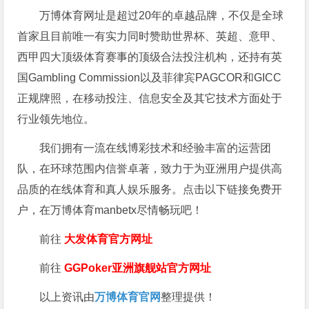
万博体育网址是超过20年的卓越品牌，不仅是全球
首家且目前唯一有实力同时赞助世界杯、英超、意甲、
西甲四大顶级体育赛事的顶级合法投注机构，还持有英
国Gambling Commission以及菲律宾PAGCOR和GICC
正规牌照，在移动投注、信息安全及其它技术方面处于
行业领先地位。
我们拥有一流在线博彩技术和经验丰富的运营团
队，在环球范围内信誉卓著，致力于为亚洲用户提供高
品质的在线体育和真人娱乐服务。点击以下链接免费开
户，在万博体育manbetx尽情畅玩吧！
前往
大发体育官方网址
前往
GGPoker亚洲旗舰站
官方网址
以上资讯由
万博体育官网
整理提供！