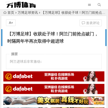
首页
万博足球资讯
【万博足球】收获处子球！阿兰门前抢点破门，时隔两年半再次取得中超进球
A+
发表评论
【万博足球】收获处子球！阿兰门前抢点破门，
时隔两年半再次取得中超进球
摘要
阿兰进球后非常激动↓