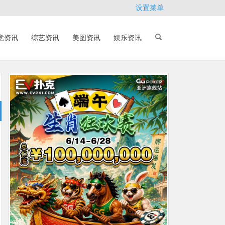
设置菜单
竞资讯
综艺资讯
美图资讯
娱乐资讯