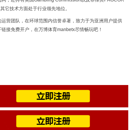
全及其它技术方面处于行业领先地位。
的运营团队，在环球范围内信誉卓著，致力于为亚洲用户提供
接免费开户，在万博体育manbetx尽情畅玩吧！