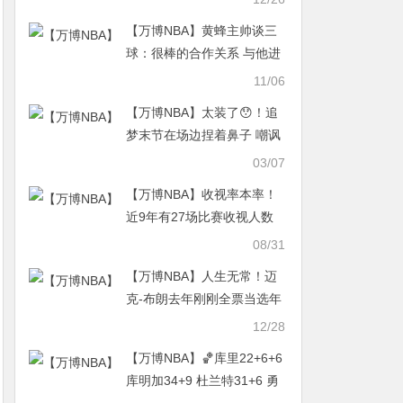
【万博NBA】黄蜂主帅谈三
球：很棒的合作关系 与他进
行成熟对话是一种乐趣
11/06
【万博NBA】太装了😯！追
梦末节在场边捏着鼻子 嘲讽
篮网太臭了
03/07
【万博NBA】收视率本率！
近9年有27场比赛收视人数
破1400万 27场全有库里！
08/31
【万博NBA】人生无常！迈
克-布朗去年刚刚全票当选年
度最佳教练 距今仅20个月
12/28
【万博NBA】🏀库里22+6+6
库明加34+9 杜兰特31+6 勇