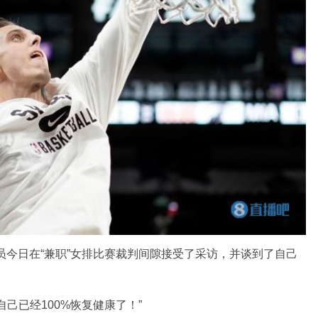
球员今日在“兼职”女排比赛裁判间隙接受了采访，并谈到了自己
己已经100%恢复健康了！”