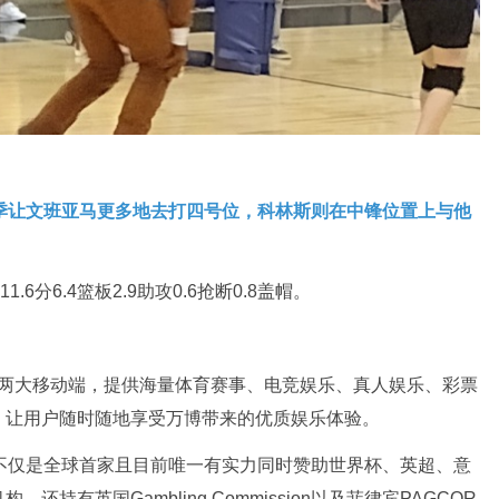
季让文班亚马更多地去打四号位，科林斯则在中锋位置上与他
.6分6.4篮板2.9助攻0.6抢断0.8盖帽。
IOS两大移动端，提供海量体育赛事、电竞娱乐、真人娱乐、彩票
，让用户随时随地享受万博带来的优质娱乐体验。
不仅是全球首家且目前唯一有实力同时赞助世界杯、英超、意
有英国Gambling Commission以及菲律宾PAGCOR