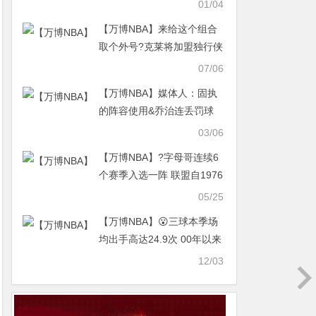
士胜太阳止3连败
01/04
【万博NBA】来给这个组合
取个外号?克莱将加盟独行侠
联手东契奇&欧文
07/06
【万博NBA】媒体人：固执
的阵容使用&乔治连丢罚球
是快船输球直接原因
03/06
【万博NBA】?字母哥连续6
个赛季入选一阵 联盟自1976
年来第9人&比肩乔詹科
05/25
【万博NBA】😮三球本季场
均出手高达24.9次 00年以来
仅次于05-06赛季科比
12/03