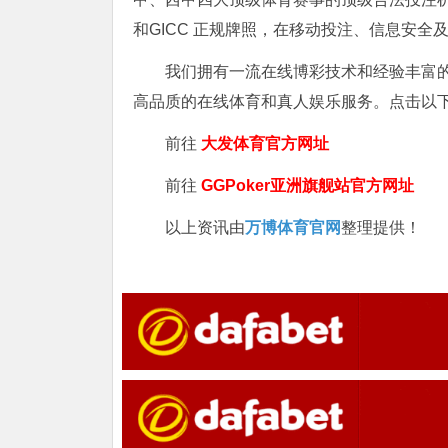
和GICC 正规牌照，在移动投注、信息安
我们拥有一流在线博彩技术和经验丰富
高品质的在线体育和真人娱乐服务。点击以下链
前往
大发体育官方网址
前往
GGPoker亚洲旗舰站
官方网址
以上资讯由
万博体育官网
整理提供！