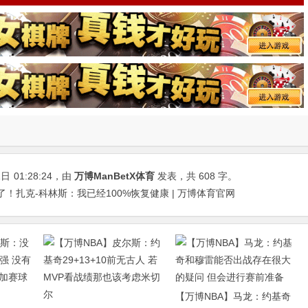
1日
01:28:24
，由
万博ManBetX体育
发表，共 608 字。
了！扎克-科林斯：我已经100%恢复健康 | 万博体育官网
【万博NBA】马龙：约基奇