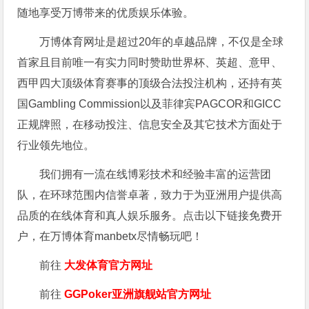
随地享受万博带来的优质娱乐体验。
万博体育网址是超过20年的卓越品牌，不仅是全球
首家且目前唯一有实力同时赞助世界杯、英超、意甲、
西甲四大顶级体育赛事的顶级合法投注机构，还持有英
国Gambling Commission以及菲律宾PAGCOR和GICC
正规牌照，在移动投注、信息安全及其它技术方面处于
行业领先地位。
我们拥有一流在线博彩技术和经验丰富的运营团
队，在环球范围内信誉卓著，致力于为亚洲用户提供高
品质的在线体育和真人娱乐服务。点击以下链接免费开
户，在万博体育manbetx尽情畅玩吧！
前往
大发体育官方网址
前往
GGPoker亚洲旗舰站
官方网址