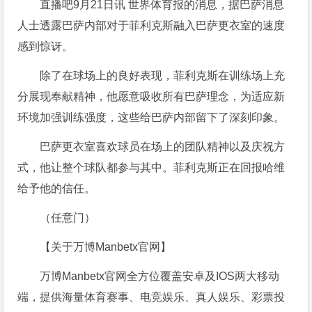
直播吧9月21日讯 世界体育报的消息，据巴萨消息
人士透露巴萨内部对于菲利克斯融入巴萨更衣室的速度
感到惊讶。
除了在球场上的良好表现，菲利克斯在训练场上充
分展现奉献精神，他愿意吸收所有巴萨理念，为适应新
环境加强训练强度，这些给巴萨内部留下了深刻印象。
巴萨更衣室喜欢球员在场上的团队精神以及庆祝方
式，他让整个球队都参与其中。菲利克斯正在回报哈维
给予他的信任。
（任意门）
【关于万博Manbetx官网】
万博Manbetx官网全方位覆盖安卓及IOS两大移动
端，提供海量体育赛事、电竞娱乐、真人娱乐、彩票投