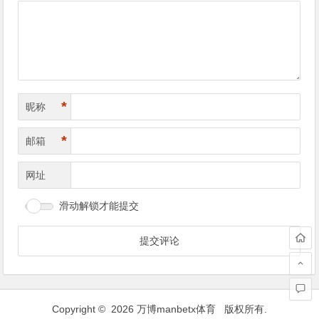
导
航
*
昵称
*
邮箱
网址
滑动解锁才能提交
Copyright © 2026
万博manbetx体育
版权所有.