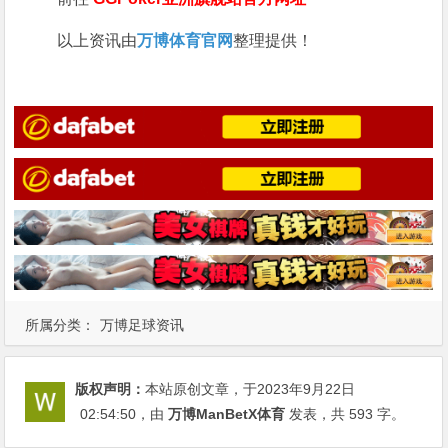
以上资讯由
万博体育官网
整理提供！
所属分类：
万博足球资讯
版权声明：
本站原创文章，于2023年9月22日
02:54:50
，由
万博ManBetX体育
发表，共 593 字。