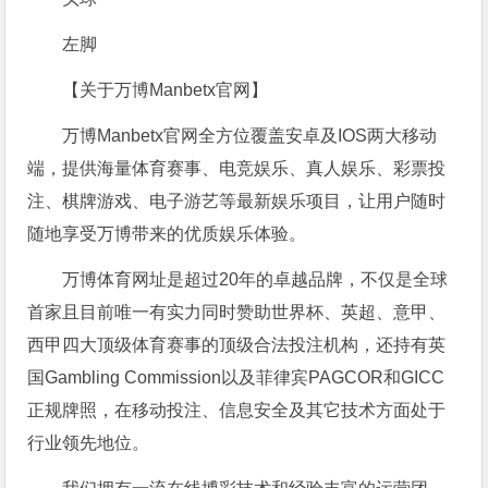
左脚
【关于万博Manbetx官网】
万博Manbetx官网全方位覆盖安卓及IOS两大移动
端，提供海量体育赛事、电竞娱乐、真人娱乐、彩票投
注、棋牌游戏、电子游艺等最新娱乐项目，让用户随时
随地享受万博带来的优质娱乐体验。
万博体育网址是超过20年的卓越品牌，不仅是全球
首家且目前唯一有实力同时赞助世界杯、英超、意甲、
西甲四大顶级体育赛事的顶级合法投注机构，还持有英
国Gambling Commission以及菲律宾PAGCOR和GICC
正规牌照，在移动投注、信息安全及其它技术方面处于
行业领先地位。