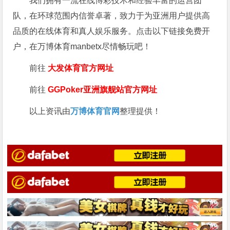
我们拥有一流在线博彩技术和经验丰富的运营团
队，在环球范围内信誉卓著，致力于为亚洲用户提供高
品质的在线体育和真人娱乐服务。点击以下链接免费开
户，在万博体育manbetx尽情畅玩吧！
前往
大发体育官方网址
前往
GGPoker亚洲旗舰站
官方网址
以上资讯由
万博体育官网
整理提供！