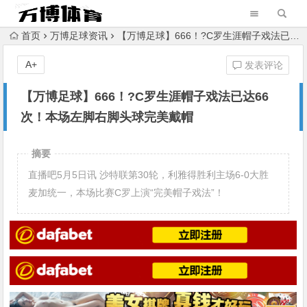
首页
万博足球资讯
【万博足球】666！?C罗生涯帽子戏法已达66次！本场左脚右脚头球完美戴帽
A+
发表评论
【万博足球】666！?C罗生涯帽子戏法已达66
次！本场左脚右脚头球完美戴帽
摘要
直播吧5月5日讯 沙特联第30轮，利雅得胜利主场6-0大胜
麦加统一，本场比赛C罗上演“完美帽子戏法”！