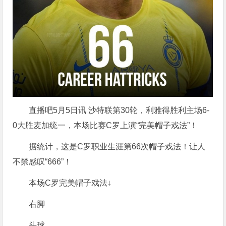
直播吧5月5日讯 沙特联第30轮，利雅得胜利主场6-
0大胜麦加统一，本场比赛C罗上演“完美帽子戏法”！
据统计，这是C罗职业生涯第66次帽子戏法！让人
不禁感叹“666”！
本场C罗完美帽子戏法↓
右脚
头球