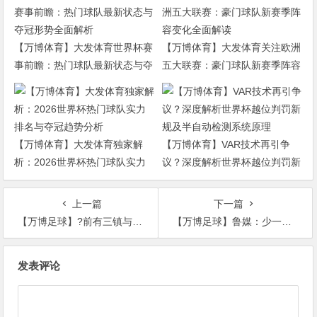
【万博体育】大发体育世界杯赛
【万博体育】大发体育关注欧洲
事前瞻：热门球队最新状态与夺
五大联赛：豪门球队新赛季阵容
冠形势全面解析
变化全面解读
【万博体育】大发体育独家解
【万博体育】VAR技术再引争
析：2026世界杯热门球队实力
议？深度解析世界杯越位判罚新
排名与夺冠趋势分析
规及半自动检测系统原理
上一篇
下一篇
【万博足球】?前有三镇与足协黑暗作斗争，后有国安不相信黑暗永远笼罩大地
【万博足球】鲁媒：少一人的泰山拿下大连人，全靠一股劲坚持和支撑
文
发表评论
章
导
航