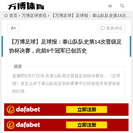
首页
万博足球资讯
【万博足球】足球报：泰山队队史第14次晋级足协杯决赛，此前8个冠军已创历史
A+
发表评论
【万博足球】足球报：泰山队队史第14次晋级足
协杯决赛，此前8个冠军已创历史
摘要
直播吧9月27日讯 在泰山队再次晋级足协杯决赛后，《足球
报》发文点评了泰山队在足协杯赛事中已经创造并有望创造
的纪录。