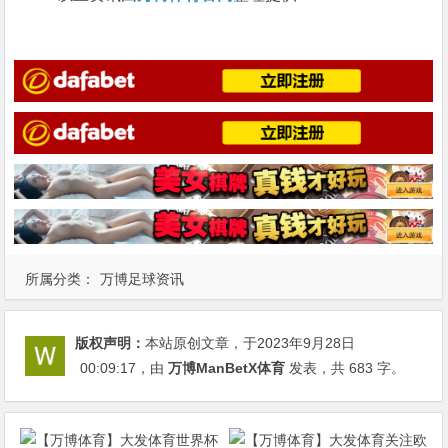
所属分类：
万博足球资讯
版权声明：
本站原创文章，于2023年9月28日
00:09:17
，由
万博ManBetX体育
发表，共 683 字。