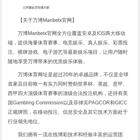
【关于万博Manbetx官网】
万博Manbetx官网全方位覆盖安卓及IOS两大移动
端，提供海量体育赛事、电竞娱乐、真人娱乐、彩票投
注、棋牌游戏、电子游艺等最新娱乐项目，让用户随时
随地享受万博带来的优质娱乐体验。
万博体育网址是超过20年的卓越品牌，不仅是全球
首家且目前唯一有实力同时赞助世界杯、英超、意甲、
西甲四大顶级体育赛事的顶级合法投注机构，还持有英
国Gambling Commission以及菲律宾PAGCOR和GICC
正规牌照，在移动投注、信息安全及其它技术方面处于
行业领先地位。
我们拥有一流在线博彩技术和经验丰富的运营团