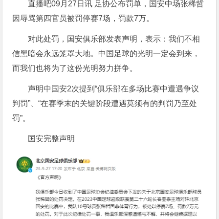
直播吧09月27日讯 足协公布罚单，国安中场张稀哲
因辱骂第四官员被罚停赛7场，罚款7万。
对此处罚，国安俱乐部发表声明，表示：我们不相
信黑暗会永远笼罩大地。中国足球的光明一定会到来，
而我们也将为了这份光明努力拼争。
声明中国安2次提到“俱乐部在多场比赛中遭遇争议
判罚”、“在赛季末的关键阶段遭遇莫须有的判罚乃至处
罚”。
国安完整声明