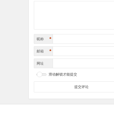
*
昵称
*
邮箱
网址
滑动解锁才能提交