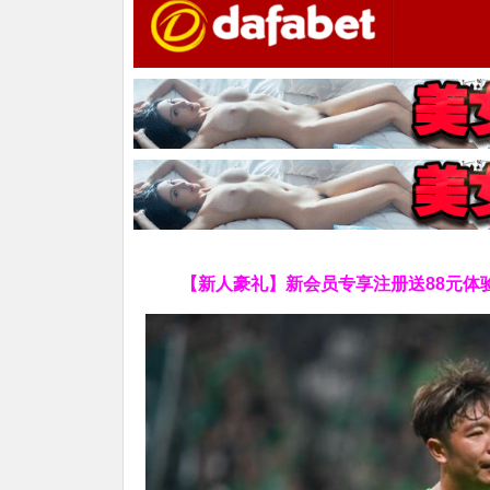
【新人豪礼】新会员专享注册送88元体验