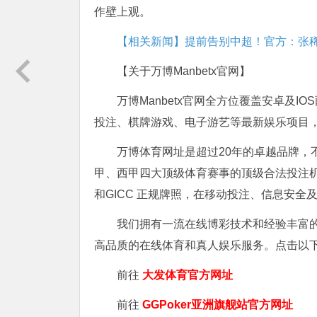
作壁上观。
【相关新闻】提前告别中超！官方：张稀
【关于万博Manbetx官网】
万博Manbetx官网全方位覆盖安卓及
投注、棋牌游戏、电子游艺等最新娱乐项目
万博体育网址是超过20年的卓越品牌，
甲、西甲四大顶级体育赛事的顶级合法投注机构，还持
和GICC 正规牌照，在移动投注、信息安
我们拥有一流在线博彩技术和经验丰富
高品质的在线体育和真人娱乐服务。点击以下链
前往
大发体育官方网址
前往
GGPoker亚洲旗舰站
官方网址