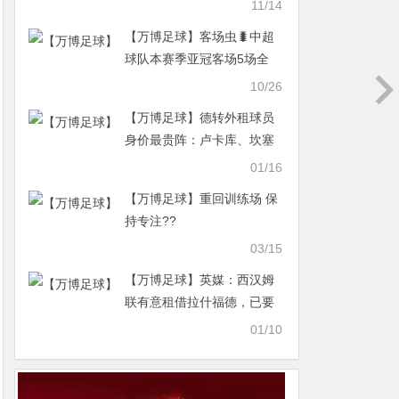
的水平 没有必要惧怕他们
11/14
【万博足球】客场虫🐛中超
球队本赛季亚冠客场5场全
败，其中2场输了0-3
10/26
【万博足球】德转外租球员
身价最贵阵：卢卡库、坎塞
洛、菲利克斯、拉亚在列
01/16
【万博足球】重回训练场 保
持专注?? ​​​
03/15
【万博足球】英媒：西汉姆
联有意租借拉什福德，已要
求知悉他的情况
01/10