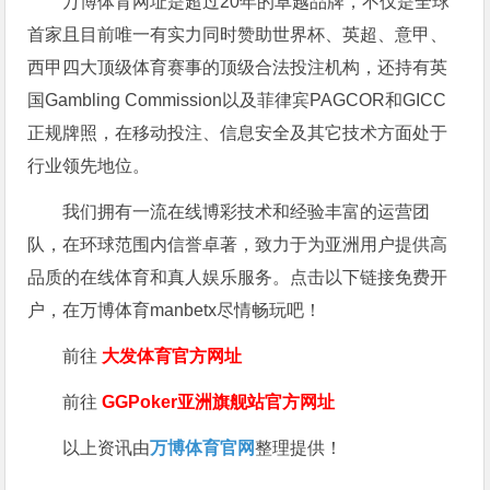
万博体育网址是超过20年的卓越品牌，不仅是全球
首家且目前唯一有实力同时赞助世界杯、英超、意甲、
西甲四大顶级体育赛事的顶级合法投注机构，还持有英
国Gambling Commission以及菲律宾PAGCOR和GICC
正规牌照，在移动投注、信息安全及其它技术方面处于
行业领先地位。
我们拥有一流在线博彩技术和经验丰富的运营团
队，在环球范围内信誉卓著，致力于为亚洲用户提供高
品质的在线体育和真人娱乐服务。点击以下链接免费开
户，在万博体育manbetx尽情畅玩吧！
前往
大发体育官方网址
前往
GGPoker亚洲旗舰站
官方网址
以上资讯由
万博体育官网
整理提供！