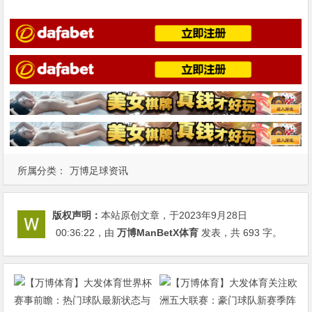
所属分类：
万博足球资讯
版权声明：
本站原创文章，于2023年9月28日
00:36:22
，由
万博ManBetX体育
发表，共 693 字。