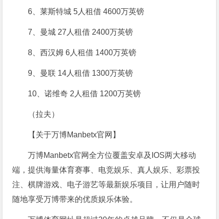
6、莱斯特城 5人租借 4600万英镑
7、曼城 27人租借 2400万英镑
8、西汉姆 6人租借 1400万英镑
9、曼联 14人租借 1300万英镑
10、诺维奇 2人租借 1200万英镑
（拉夫）
【关于万博Manbetx官网】
万博Manbetx官网全方位覆盖安卓及IOS两大移动
端，提供海量体育赛事、电竞娱乐、真人娱乐、彩票投
注、棋牌游戏、电子游艺等最新娱乐项目，让用户随时
随地享受万博带来的优质娱乐体验。