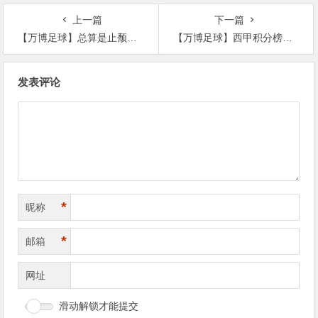
上一篇
下一篇
【万博足球】总算是止颓…我团上下半场表现判若两队…问题出在哪里?
【万博足球】西甲积分榜：赫罗纳力压皇萨登顶榜首 皇马赢球超巴萨升第二
文
发表评论
章
导
航
*
昵称
*
邮箱
网址
滑动解锁才能提交