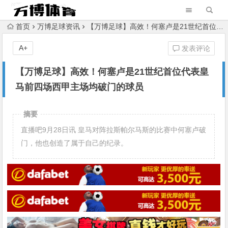
首页
万博足球资讯
【万博足球】高效！何塞卢是21世纪首位代表皇马前四场西甲主场均破门的球员
A+
发表评论
【万博足球】高效！何塞卢是21世纪首位代表皇
马前四场西甲主场均破门的球员
摘要
直播吧9月28日讯 皇马对阵拉斯帕尔马斯的比赛中何塞卢破
门，他也创造了属于自己的纪录。