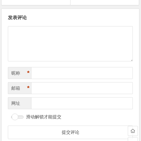
文
发表评论
章
导
航
*
昵称
*
邮箱
网址
滑动解锁才能提交