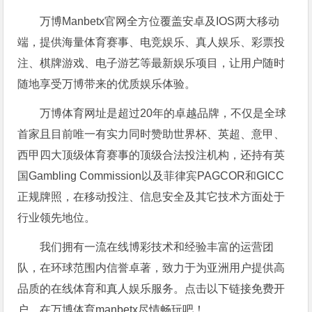
万博Manbetx官网全方位覆盖安卓及IOS两大移动
端，提供海量体育赛事、电竞娱乐、真人娱乐、彩票投
注、棋牌游戏、电子游艺等最新娱乐项目，让用户随时
随地享受万博带来的优质娱乐体验。
万博体育网址是超过20年的卓越品牌，不仅是全球
首家且目前唯一有实力同时赞助世界杯、英超、意甲、
西甲四大顶级体育赛事的顶级合法投注机构，还持有英
国Gambling Commission以及菲律宾PAGCOR和GICC
正规牌照，在移动投注、信息安全及其它技术方面处于
行业领先地位。
我们拥有一流在线博彩技术和经验丰富的运营团
队，在环球范围内信誉卓著，致力于为亚洲用户提供高
品质的在线体育和真人娱乐服务。点击以下链接免费开
户，在万博体育manbetx尽情畅玩吧！