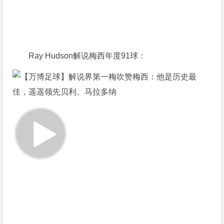
Ray Hudson解说梅西年度91球：