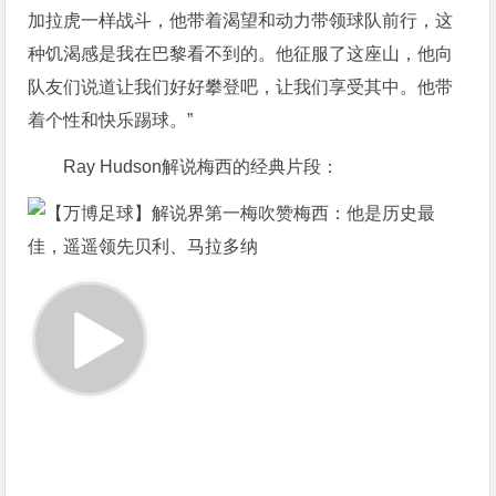
加拉虎一样战斗，他带着渴望和动力带领球队前行，这
种饥渴感是我在巴黎看不到的。他征服了这座山，他向
队友们说道让我们好好攀登吧，让我们享受其中。他带
着个性和快乐踢球。”
Ray Hudson解说梅西的经典片段：