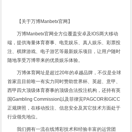
【关于万博Manbetx官网】
万博Manbetx官网全方位覆盖安卓及IOS两大移动
端，提供海量体育赛事、电竞娱乐、真人娱乐、彩票投
注、棋牌游戏、电子游艺等最新娱乐项目，让用户随时
随地享受万博带来的优质娱乐体验。
万博体育网址是超过20年的卓越品牌，不仅是全球
首家且目前唯一有实力同时赞助世界杯、英超、意甲、
西甲四大顶级体育赛事的顶级合法投注机构，还持有英
国Gambling Commission以及菲律宾PAGCOR和GICC
正规牌照，在移动投注、信息安全及其它技术方面处于
行业领先地位。
我们拥有一流在线博彩技术和经验丰富的运营团