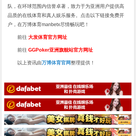
队，在环球范围内信誉卓著，致力于为亚洲用户提供高
品质的在线体育和真人娱乐服务。点击以下链接免费开
户，在万博体育manbetx尽情畅玩吧！
前往
大发体育官方网址
前往
GGPoker亚洲旗舰站
官方网址
以上资讯由
万博体育官网
整理提供！