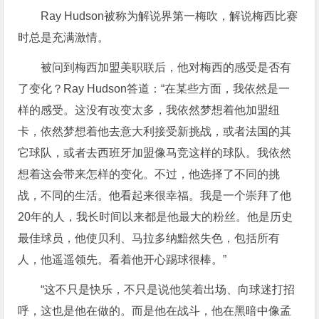
Ray Hudson被称为解说界第一梅吹，解说梅西比赛
时总是充满激情。
被问到梅西加盟美职联后，他对梅西的感受是否有
了变化？Ray Hudson答道：“在某些方面，我依然是一
样的感受。这没有改变太多，我依然梦想着他加盟纽
卡，依然梦想着他去意大利接受新挑战，或者法国的其
它球队，或者去西班牙加盟像马竞这样的球队。我依然
想着这会带来怎样的变化。不过，他选择了不同的挑
战，不同的生活。他看起来很幸福。我是一个崇拜了他
20年的人，我长时间以来都是他最大的粉丝。他是历史
最佳球员，他使贝利、马拉多纳黯然失色，包括所有
人，他遥遥领先。看着他开心踢球很棒。”
“这不只是快乐，不只是说他笑着出场、向球迷打招
呼，这也是他在做的。而是他在战斗，他在黑暗中像孟