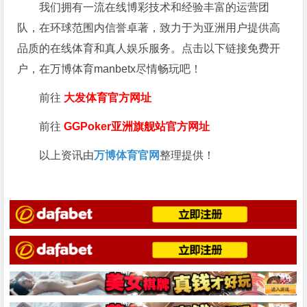
我们拥有一流在线博彩技术和经验丰富的运营团
队，在环球范围内信誉卓著，致力于为亚洲用户提供高
品质的在线体育和真人娱乐服务。点击以下链接免费开
户，在万博体育manbetx尽情畅玩吧！
前往
大发体育官方网址
前往
GGPoker亚洲旗舰站
官方网址
以上资讯由
万博体育官网
整理提供！