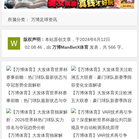
所属分类：
万博足球资讯
版权声明：
本站原创文章，于2024年6月12日
02:08:46
，由
万博ManBetX体育
发表，共 566 字。
【万博体育】大发体育世界杯赛
【万博体育】大发体育关注欧洲
事前瞻：热门球队最新状态与夺
五大联赛：豪门球队新赛季阵容
冠形势全面解析
变化全面解读
【万博体育】大发体育独家解
【万博体育】VAR技术再引争