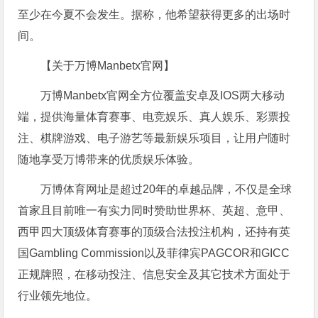
至少在今夏不会发生。据称，他希望获得更多的出场时
间。
【关于万博Manbetx官网】
万博Manbetx官网全方位覆盖安卓及IOS两大移动
端，提供海量体育赛事、电竞娱乐、真人娱乐、彩票投
注、棋牌游戏、电子游艺等最新娱乐项目，让用户随时
随地享受万博带来的优质娱乐体验。
万博体育网址是超过20年的卓越品牌，不仅是全球
首家且目前唯一有实力同时赞助世界杯、英超、意甲、
西甲四大顶级体育赛事的顶级合法投注机构，还持有英
国Gambling Commission以及菲律宾PAGCOR和GICC
正规牌照，在移动投注、信息安全及其它技术方面处于
行业领先地位。