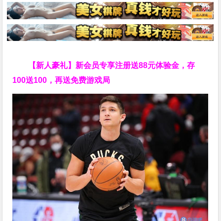
【新人豪礼】新会员专享注册送88元体验金，存
100送100，再送免费游戏局