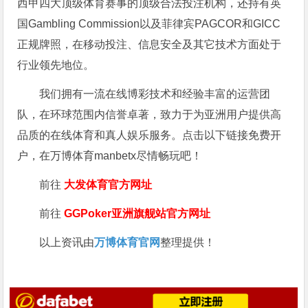
西甲四大顶级体育赛事的顶级合法投注机构，还持有英
国Gambling Commission以及菲律宾PAGCOR和GICC
正规牌照，在移动投注、信息安全及其它技术方面处于
行业领先地位。
我们拥有一流在线博彩技术和经验丰富的运营团
队，在环球范围内信誉卓著，致力于为亚洲用户提供高
品质的在线体育和真人娱乐服务。点击以下链接免费开
户，在万博体育manbetx尽情畅玩吧！
前往
大发体育官方网址
前往
GGPoker亚洲旗舰站
官方网址
以上资讯由
万博体育官网
整理提供！