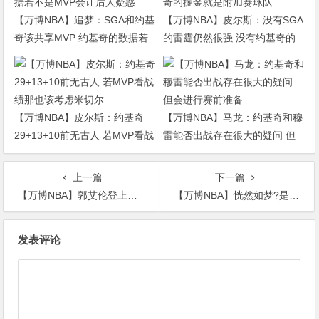
【万博NBA】追梦：SGA和约基
【万博NBA】皮尔斯：没有SGA
奇该共享MVP 约基奇的数据若
的雷霆仍然很强 没有约基奇的
不是MVP会让后人疑惑
掘金就是附加赛球队
【万博NBA】皮尔斯：约基奇
【万博NBA】马龙：约基奇和穆
29+13+10前无古人 若MVP看战
雷能否出战存在很大的疑问 但
绩那也该考虑米切尔
会进行赛前准备
上一篇
下一篇
【万博NBA】郭艾伦登上央视新闻：欢迎大家来到沈阳 我请大家撸串
【万博NBA】恍然如梦?是名帅更是人生导师 尤纳斯给08男篮12人的临别赠言
文
发表评论
章
导
航