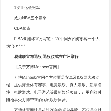
1次亚运会冠军
效力NBA五个赛季
CBA传奇
FIBA亚洲杯官方写道：“在中国要如何形容一个人
为‘传奇’？”
易建联宣布退役 退役仪式在广州举行
【关于万博Manbetx官网】
万博Manbetx官网全方位覆盖安卓及IOS两大移动
端，提供海量体育赛事、电竞娱乐、真人娱乐、彩票投
注、棋牌游戏、电子游艺等最新娱乐项目，让用户随时
随地享受万博带来的优质娱乐体验。
万博体育网址是超过20年的卓越品牌，不仅是全球