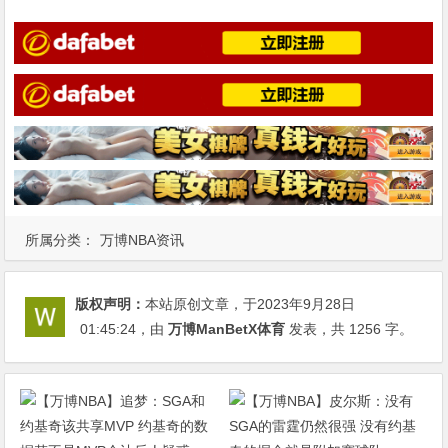
所属分类：
万博NBA资讯
版权声明：
本站原创文章，于2023年9月28日
01:45:24
，由
万博ManBetX体育
发表，共 1256 字。