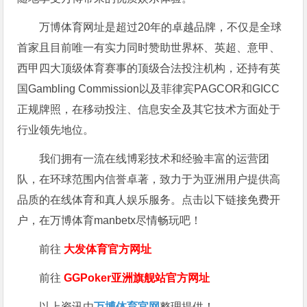
万博体育网址是超过20年的卓越品牌，不仅是全球
首家且目前唯一有实力同时赞助世界杯、英超、意甲、
西甲四大顶级体育赛事的顶级合法投注机构，还持有英
国Gambling Commission以及菲律宾PAGCOR和GICC
正规牌照，在移动投注、信息安全及其它技术方面处于
行业领先地位。
我们拥有一流在线博彩技术和经验丰富的运营团
队，在环球范围内信誉卓著，致力于为亚洲用户提供高
品质的在线体育和真人娱乐服务。点击以下链接免费开
户，在万博体育manbetx尽情畅玩吧！
前往
大发体育官方网址
前往
GGPoker亚洲旗舰站
官方网址
以上资讯由
万博体育官网
整理提供！