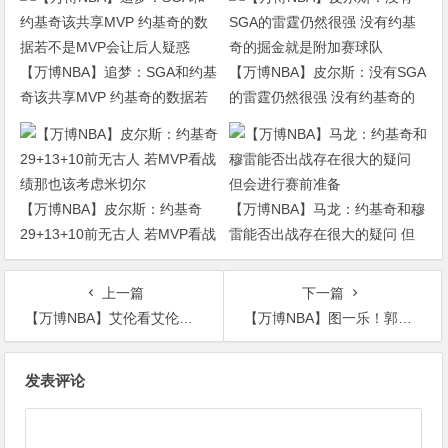
【万博NBA】追梦：SGA和约基
【万博NBA】皮尔斯：没有SGA
奇该共享MVP 约基奇的数据若
的雷霆仍然很强 没有约基奇的
不是MVP会让后人疑惑
掘金就是附加赛球队
【万博NBA】皮尔斯：约基奇
【万博NBA】马龙：约基奇和穆
29+13+10前无古人 若MVP看战
雷能否出战存在很大的疑问 但
绩那也该考虑米切尔
会进行赛前准备
上一篇
下一篇
【万博NBA】艾伦看艾伦演了部篮球电影?郭艾伦与演员艾伦同框 为新戏助力
【万博NBA】图一乐！郭艾伦整活故意把球扣在了篮脖子上?
文
发表评论
章
导
航