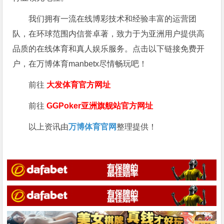
我们拥有一流在线博彩技术和经验丰富的运营团
队，在环球范围内信誉卓著，致力于为亚洲用户提供高
品质的在线体育和真人娱乐服务。点击以下链接免费开
户，在万博体育manbetx尽情畅玩吧！
前往
大发体育官方网址
前往
GGPoker亚洲旗舰站
官方网址
以上资讯由
万博体育官网
整理提供！