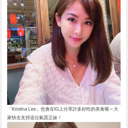
「Kristina Lee」也會在IG上分享許多好吃的美食喔～大
家快去支持這位氣質正妹！