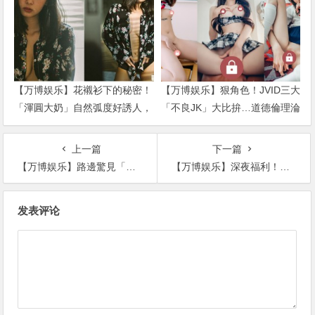
【万博娱乐】花襯衫下的秘密！
【万博娱乐】狠角色！JVID三大
「渾圓大奶」自然弧度好誘人，
「不良JK」大比拚…道德倫理淪
中路開開「兩顆乳球」藏不住
喪、尺度全面失控
啊！
上一篇
下一篇
【万博娱乐】路邊驚見「長腿爆乳妹」衣服都快爆開！超飽滿「車頭燈」讓人狂噴鼻血啊…
【万博娱乐】深夜福利！俄羅斯妹上線開播…「三點全露」撫慰人心 成人尺度越晚越嗨
文
发表评论
章
导
航