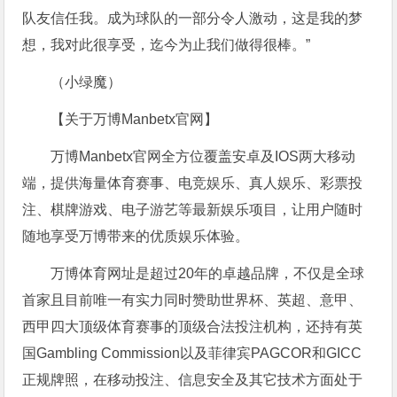
队友信任我。成为球队的一部分令人激动，这是我的梦
想，我对此很享受，迄今为止我们做得很棒。”
（小绿魔）
【关于万博Manbetx官网】
万博Manbetx官网全方位覆盖安卓及IOS两大移动
端，提供海量体育赛事、电竞娱乐、真人娱乐、彩票投
注、棋牌游戏、电子游艺等最新娱乐项目，让用户随时
随地享受万博带来的优质娱乐体验。
万博体育网址是超过20年的卓越品牌，不仅是全球
首家且目前唯一有实力同时赞助世界杯、英超、意甲、
西甲四大顶级体育赛事的顶级合法投注机构，还持有英
国Gambling Commission以及菲律宾PAGCOR和GICC
正规牌照，在移动投注、信息安全及其它技术方面处于