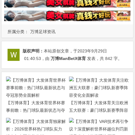
所属分类：
万博足球资讯
版权声明：
本站原创文章，于2023年9月29日
01:40:53
，由
万博ManBetX体育
发表，共 842 字。
【万博体育】大发体育世界杯赛
【万博体育】大发体育关注欧洲
事前瞻：热门球队最新状态与夺
五大联赛：豪门球队新赛季阵容
冠形势全面解析
变化全面解读