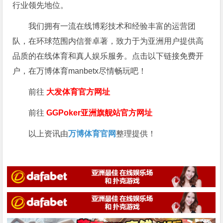
行业领先地位。
我们拥有一流在线博彩技术和经验丰富的运营团
队，在环球范围内信誉卓著，致力于为亚洲用户提供高
品质的在线体育和真人娱乐服务。点击以下链接免费开
户，在万博体育manbetx尽情畅玩吧！
前往
大发体育官方网址
前往
GGPoker亚洲旗舰站
官方网址
以上资讯由
万博体育官网
整理提供！