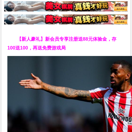
【新人豪礼】新会员专享注册送88元体验金，存
100送100，再送免费游戏局