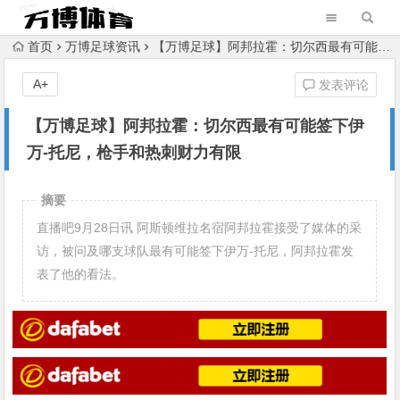
首页
万博足球资讯
【万博足球】阿邦拉霍：切尔西最有可能签下伊万-托尼，枪手和热刺财力有限
A+
发表评论
【万博足球】阿邦拉霍：切尔西最有可能签下伊
万-托尼，枪手和热刺财力有限
摘要
直播吧9月28日讯 阿斯顿维拉名宿阿邦拉霍接受了媒体的采
访，被问及哪支球队最有可能签下伊万-托尼，阿邦拉霍发
表了他的看法。