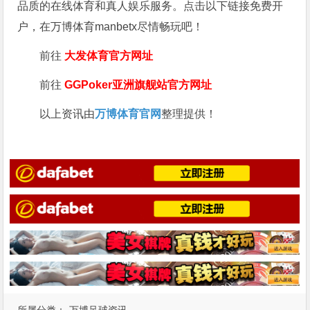
品质的在线体育和真人娱乐服务。点击以下链接免费开
户，在万博体育manbetx尽情畅玩吧！
前往
大发体育官方网址
前往
GGPoker亚洲旗舰站
官方网址
以上资讯由
万博体育官网
整理提供！