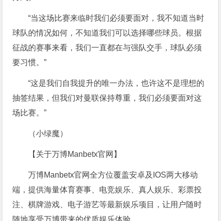
“当这场比赛来临时我们必须要面对，我不知道当时
球队的情况如何，不知道我们可以选择哪些球员。根据
征战的赛事来看，我们一直都在与强队交手，球队必须
要习惯。”
“这是我们自我提升的唯一办法，也许这不是理想的
抽签结果，但我们对曼联保持尊重，我们必须要面对这
场比赛。”
（小绿魔）
【关于万博Manbetx官网】
万博Manbetx官网全方位覆盖安卓及IOS两大移动
端，提供海量体育赛事、电竞娱乐、真人娱乐、彩票投
注、棋牌游戏、电子游艺等最新娱乐项目，让用户随时
随地享受万博带来的优质娱乐体验。