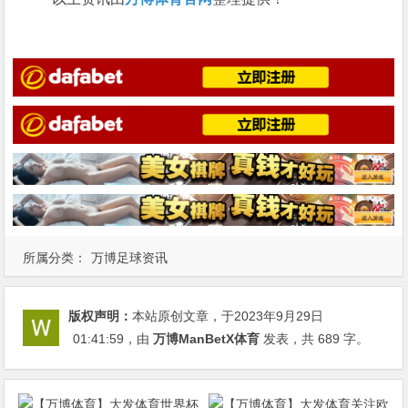
所属分类：
万博足球资讯
版权声明：
本站原创文章，于2023年9月29日
01:41:59
，由
万博ManBetX体育
发表，共 689 字。