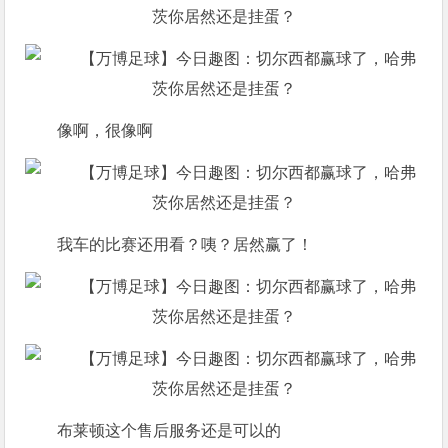
像啊，很像啊
我车的比赛还用看？咦？居然赢了！
布莱顿这个售后服务还是可以的