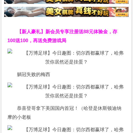
【新人豪礼】新会员专享注册送88元体验金，存
100送100，再送免费游戏局
躺冠失败的梅西
恭喜登哥拿下美国国内首冠！（哈登是休斯顿迪纳
摩的小老板