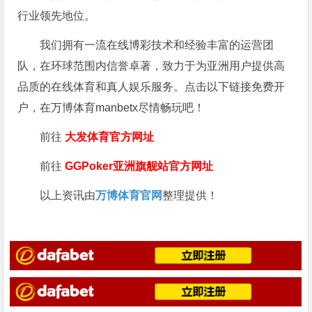
行业领先地位。
我们拥有一流在线博彩技术和经验丰富的运营团
队，在环球范围内信誉卓著，致力于为亚洲用户提供高
品质的在线体育和真人娱乐服务。点击以下链接免费开
户，在万博体育manbetx尽情畅玩吧！
前往
大发体育官方网址
前往
GGPoker亚洲旗舰站
官方网址
以上资讯由
万博体育官网
整理提供！