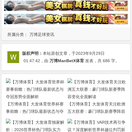
所属分类：
万博足球资讯
版权声明：
本站原创文章，于2023年9月29日
01:47:42
，由
万博ManBetX体育
发表，共 686 字。
【万博体育】大发体育世界杯赛
【万博体育】大发体育关注欧洲
事前瞻：热门球队最新状态与夺
五大联赛：豪门球队新赛季阵容
冠形势全面解析
变化全面解读