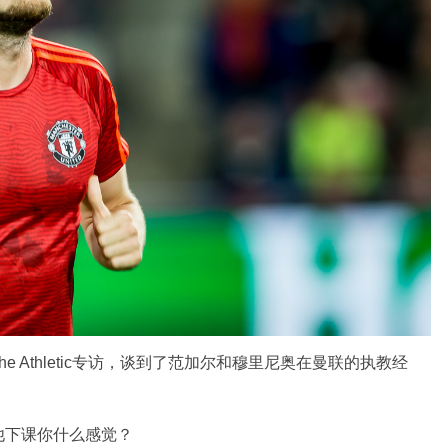
e Athletic专访，谈到了范加尔和穆里尼奥在曼联的执教经
他下课你什么感觉？