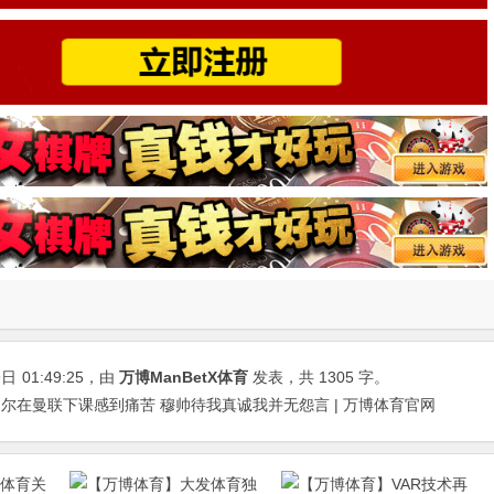
9日
01:49:25
，由
万博ManBetX体育
发表，共 1305 字。
尔在曼联下课感到痛苦 穆帅待我真诚我并无怨言 | 万博体育官网