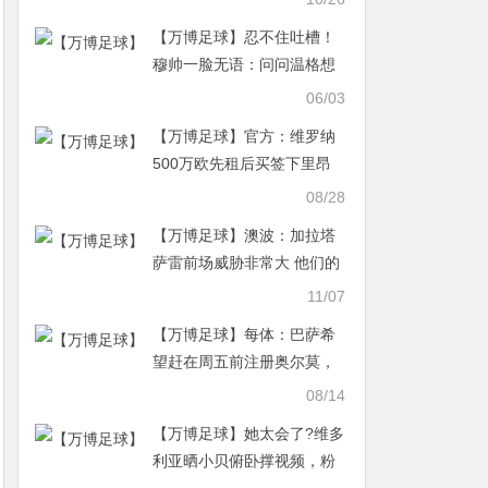
【万博足球】忍不住吐槽！
穆帅一脸无语：问问温格想
对越位规则干啥，我的天
06/03
【万博足球】官方：维罗纳
500万欧先租后买签下里昂
前锋阿明-萨尔
08/28
【万博足球】澳波：加拉塔
萨雷前场威胁非常大 他们的
主场和球迷有极大的能量
11/07
【万博足球】每体：巴萨希
望赶在周五前注册奥尔莫，
以便让他出战首轮西甲比赛
08/14
【万博足球】她太会了?维多
利亚晒小贝俯卧撑视频，粉