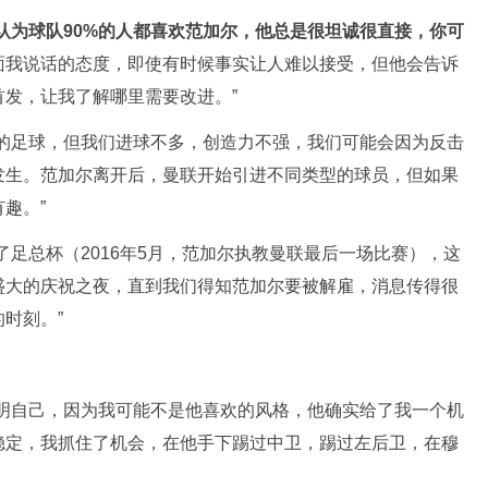
认为球队90%的人都喜欢范加尔，他总是很坦诚很直接，你可
面我说话的态度，即使有时候事实让人难以接受，但他会告诉
发，让我了解哪里需要改进。”
错的足球，但我们进球不多，创造力不强，我们可能会因为反击
发生。范加尔离开后，曼联开始引进不同类型的球员，但如果
趣。”
了足总杯（2016年5月，范加尔执教曼联最后一场比赛），这
盛大的庆祝之夜，直到我们得知范加尔要被解雇，消息传得很
时刻。”
证明自己，因为我可能不是他喜欢的风格，他确实给了我一个机
稳定，我抓住了机会，在他手下踢过中卫，踢过左后卫，在穆