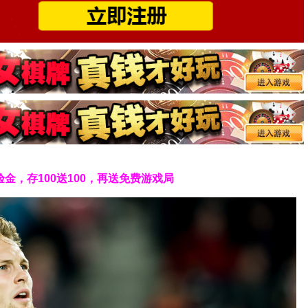
金，存100送100，再送免费游戏局