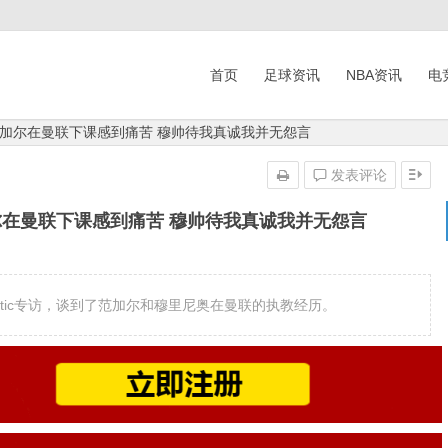
首页
足球资讯
NBA资讯
电
加尔在曼联下课感到痛苦 穆帅待我真诚我并无怨言
发表评论
在曼联下课感到痛苦 穆帅待我真诚我并无怨言
hletic专访，谈到了范加尔和穆里尼奥在曼联的执教经历。