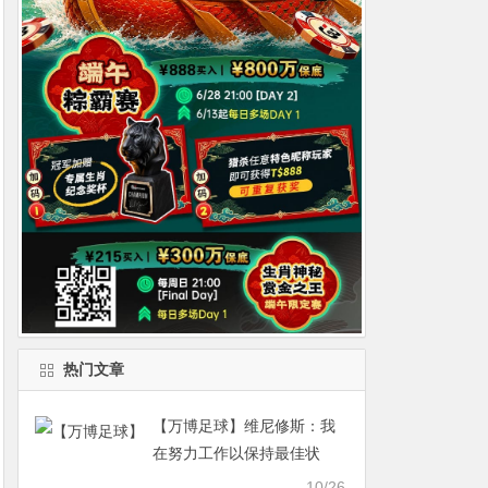
热门文章
【万博足球】维尼修斯：我
在努力工作以保持最佳状
态，我能跻身世界最佳之列
10/26