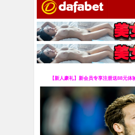
【新人豪礼】新会员专享注册送88元体验