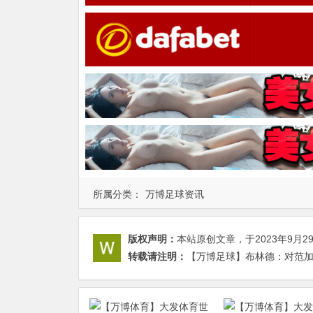
所属分类：
万博足球资讯
版权声明：
本站原创文章，于2023年9月2
转载请注明：
【万博足球】布林德：对范加