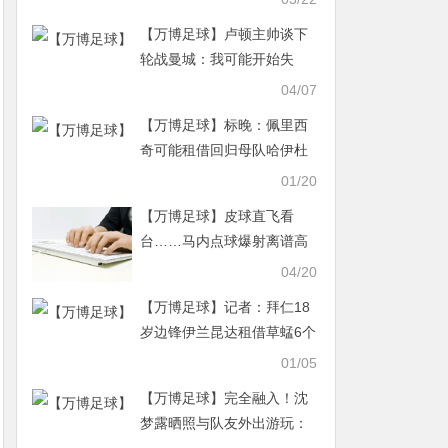
消
【万博足球】卢顿主帅谈下
轮战曼城：我可能开始失
眠，努力去思考如何阻止他
04/07
们
【万博足球】标晚：佩里西
奇可能租借回归母队哈伊杜
克，热刺愿意放人
01/20
【万博足球】皮球直飞看
台……马内点球爆射离谱高
射炮
04/20
【万博足球】记者：拜仁18
岁边锋伊兰昆达租借草蜢6个
月，没有选择买断权
01/05
【万博足球】完全融入！沈
梦露晒照与队友外出游玩：