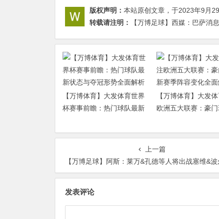
版权声明：
本站原创文章，于2023年9月2
转载请注明：
【万博足球】西媒：巴萨消息
【万博体育】大发体育世界
【万博体育】大发体
杯赛事前瞻：热门球队最新
欧洲五大联赛：豪门
状态与夺冠形势全面解析
赛季阵容变化全面解
上一篇
【万博足球】阿斯：莱万&孔德等人将出战塞维&波尔图，德容佩德里
发表评论