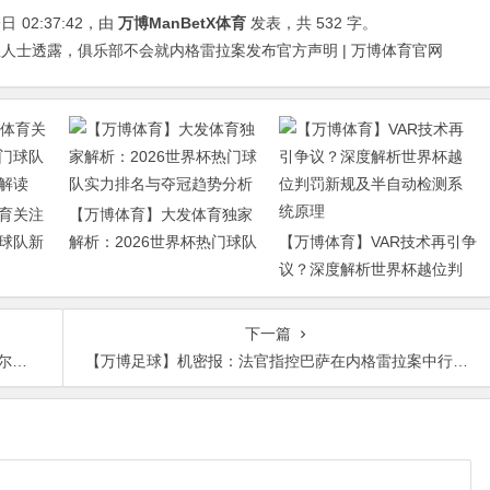
9日
02:37:42
，由
万博ManBetX体育
发表，共 532 字。
人士透露，俱乐部不会就内格雷拉案发布官方声明 | 万博体育官网
育关注
【万博体育】大发体育独家
球队新
解析：2026世界杯热门球队
【万博体育】VAR技术再引争
读
实力排名与夺冠趋势分析
议？深度解析世界杯越位判
罚新规及半自动检测系统原
理
下一篇
伤缺
【万博足球】机密报：法官指控巴萨在内格雷拉案中行贿，巴托梅乌等人也被指控