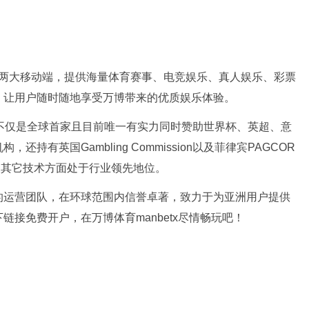
IOS两大移动端，提供海量体育赛事、电竞娱乐、真人娱乐、彩票
，让用户随时随地享受万博带来的优质娱乐体验。
不仅是全球首家且目前唯一有实力同时赞助世界杯、英超、意
有英国Gambling Commission以及菲律宾PAGCOR
全及其它技术方面处于行业领先地位。
的运营团队，在环球范围内信誉卓著，致力于为亚洲用户提供
接免费开户，在万博体育manbetx尽情畅玩吧！