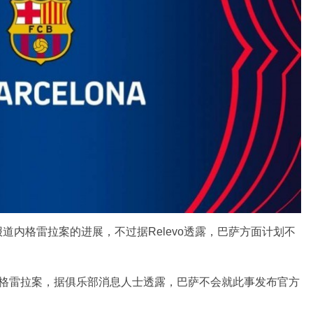
报道内格雷拉案的进展，不过据Relevo透露，巴萨方面计划不
论内格雷拉案，据俱乐部消息人士透露，巴萨不会就此事发布官方