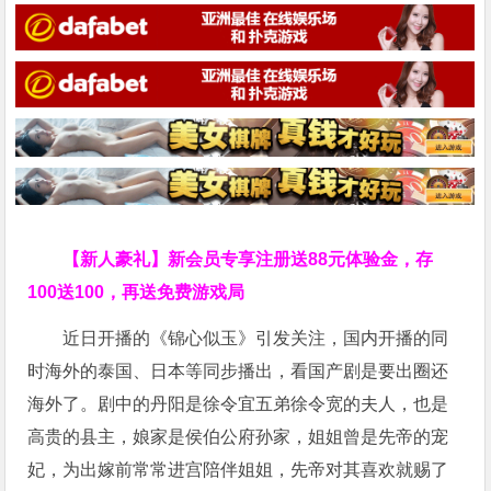
【新人豪礼】新会员专享注册送88元体验金，存
100送100，再送免费游戏局
近日开播的《锦心似玉》引发关注，国内开播的同
时海外的泰国、日本等同步播出，看国产剧是要出圈还
海外了。剧中的丹阳是徐令宜五弟徐令宽的夫人，也是
高贵的县主，娘家是侯伯公府孙家，姐姐曾是先帝的宠
妃，为出嫁前常常进宫陪伴姐姐，先帝对其喜欢就赐了