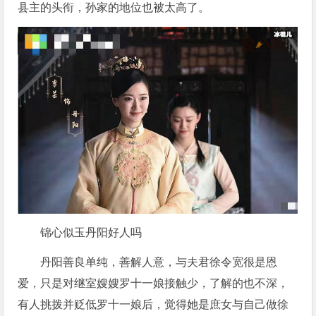
县主的头衔，孙家的地位也被太高了。
锦心似玉丹阳好人吗
丹阳善良单纯，善解人意，与夫君徐令宽很是恩
爱，只是对继室嫂嫂罗十一娘接触少，了解的也不深，
有人挑拨并贬低罗十一娘后，觉得她是庶女与自己做徐