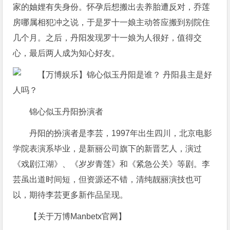
家的妯娌有失身份。怀孕后想搬出去养胎遭反对，乔莲
房哪属相犯冲之说，于是罗十一娘主动答应搬到别院住
几个月。之后，丹阳发现罗十一娘为人很好，值得交
心，最后两人成为知心好友。
锦心似玉丹阳扮演者
丹阳的扮演者是李芸，1997年出生四川，北京电影
学院表演系毕业，是新丽公司旗下的新晋艺人，演过
《戏剧江湖》、《岁岁青莲》和《紧急公关》等剧。李
芸虽出道时间短，但资源还不错，清纯靓丽演技也可
以，期待李芸更多新作品呈现。
【关于万博Manbetx官网】