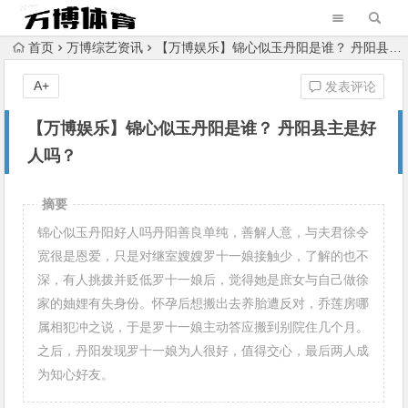
首页
万博综艺资讯
【万博娱乐】锦心似玉丹阳是谁？ 丹阳县主是好人吗？
A+
发表评论
【万博娱乐】锦心似玉丹阳是谁？ 丹阳县主是好
人吗？
摘要
锦心似玉丹阳好人吗丹阳善良单纯，善解人意，与夫君徐令
宽很是恩爱，只是对继室嫂嫂罗十一娘接触少，了解的也不
深，有人挑拨并贬低罗十一娘后，觉得她是庶女与自己做徐
家的妯娌有失身份。怀孕后想搬出去养胎遭反对，乔莲房哪
属相犯冲之说，于是罗十一娘主动答应搬到别院住几个月。
之后，丹阳发现罗十一娘为人很好，值得交心，最后两人成
为知心好友。