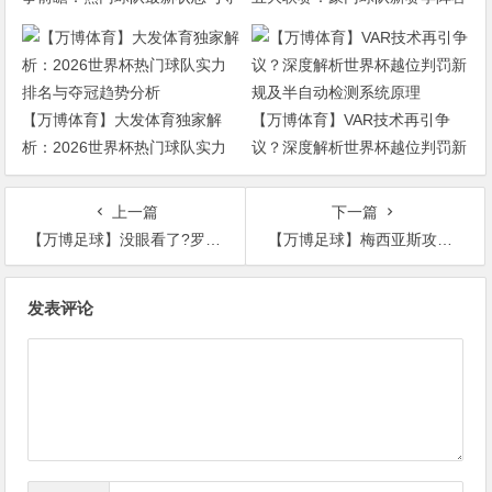
冠形势全面解析
变化全面解读
【万博体育】大发体育独家解
【万博体育】VAR技术再引争
析：2026世界杯热门球队实力
议？深度解析世界杯越位判罚新
排名与夺冠趋势分析
规及半自动检测系统原理
上一篇
下一篇
【万博足球】没眼看了?罗马丢第4球后迪巴拉球衣掩面，穆帅面无表情
【万博足球】梅西亚斯攻破罗马大门复刻托蒂庆祝，狼王正现场观战
文
发表评论
章
导
航