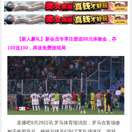
【新人豪礼】新会员专享注册送88元体验金，存
100送100，再送免费游戏局
直播吧9月29日讯 罗马体育报消息，罗马在客场惨
败于热那亚后，穆帅与球员们到了客队球迷区，面对