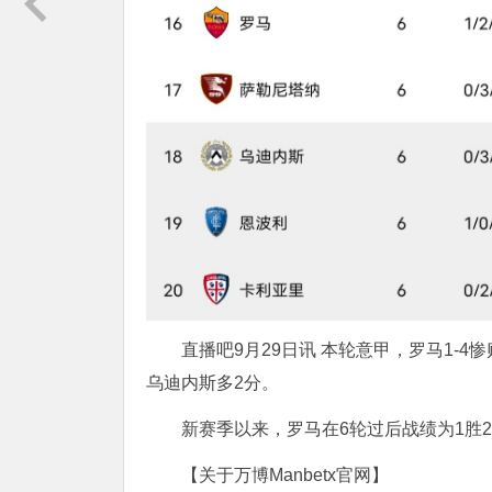
直播吧9月29日讯 本轮意甲，罗马1-
乌迪内斯多2分。
新赛季以来，罗马在6轮过后战绩为1胜2
【关于万博Manbetx官网】