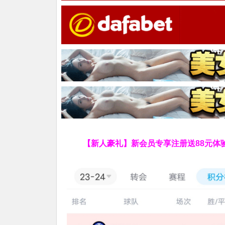
【新人豪礼】新会员专享注册送88元体验