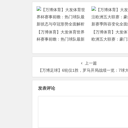
【万博体育】大发体育世界
【万博体育】大发体
杯赛事前瞻：热门球队最新
欧洲五大联赛：豪门
状态与夺冠形势全面解析
赛季阵容变化全面解
上一篇
【万博足球】6轮仅1胜，罗马开局战绩一览：7球大胜恩波利，负维罗纳、米兰、
发表评论