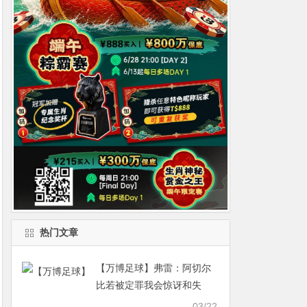
热门文章
【万博足球】弗雷：阿切尔
比若被定罪我会惊讶和失
望，和种族主义斗争很困难
03/22