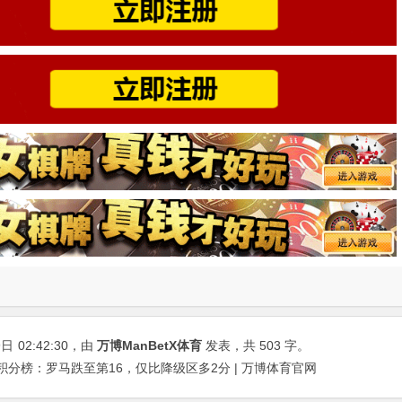
9日
02:42:30
，由
万博ManBetX体育
发表，共 503 字。
分榜：罗马跌至第16，仅比降级区多2分 | 万博体育官网