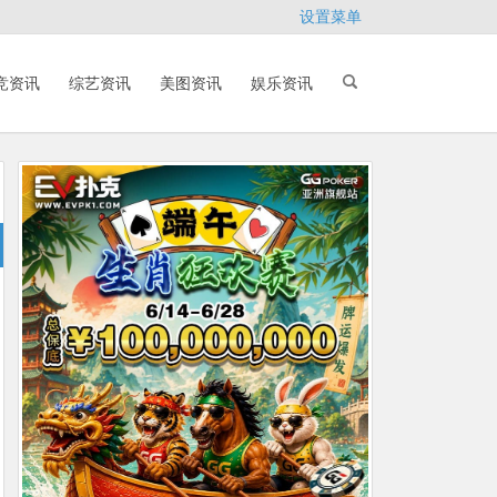
设置菜单
竞资讯
综艺资讯
美图资讯
娱乐资讯