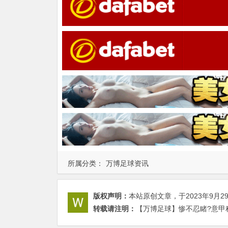
所属分类：
万博足球资讯
版权声明：
本站原创文章，于2023年9月2
转载请注明：
【万博足球】惨不忍睹?意甲积