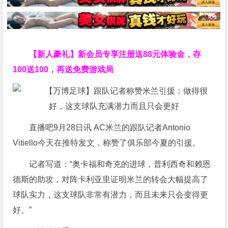
【新人豪礼】新会员专享注册送88元体验金，存
100送100，再送免费游戏局
直播吧9月28日讯 AC米兰的跟队记者Antonio
Vitiello今天在推特发文，称赞了俱乐部今夏的引援。
记者写道：“奥卡福和奇克的进球，普利西奇和赖恩
德斯的助攻，对阵卡利亚里证明米兰的转会大幅提高了
球队实力，这支球队非常有潜力，而且未来只会变得更
好。”