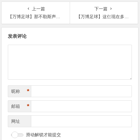
上一篇
下一篇
【万博足球】那不勒斯声明：社媒意味着轻松表达，球队无意冒犯奥斯梅恩
【万博足球】这仨现在多少？01年米兰1亿欧签下：鲁伊-科斯塔、因扎吉、皮尔洛
文
发表评论
章
导
航
*
昵称
*
邮箱
网址
滑动解锁才能提交