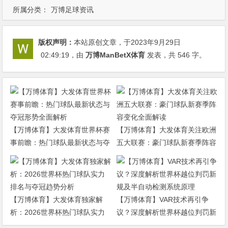
所属分类：
万博足球资讯
版权声明：
本站原创文章，于2023年9月29日
02:49:19
，由
万博ManBetX体育
发表，共 546 字。
【万博体育】大发体育世界杯赛
【万博体育】大发体育关注欧洲
事前瞻：热门球队最新状态与夺
五大联赛：豪门球队新赛季阵容
冠形势全面解析
变化全面解读
【万博体育】大发体育独家解
【万博体育】VAR技术再引争
析：2026世界杯热门球队实力
议？深度解析世界杯越位判罚新
排名与夺冠趋势分析
规及半自动检测系统原理