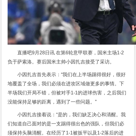
直播吧9月28日讯 在第6轮意甲联赛，国米主场1-2
负于萨索洛。赛后国米主帅小因扎吉接受了采访。
小因扎吉首先表示：“我们在上半场踢得很好，很好
地覆盖了全场，我们必须在进攻区域做更多的事情。下
半场我们开局不错，但被对手1-1的进球伤害，之后我们
没能保持足够的距离，遇到了一些问题。”
小因扎吉接着说：“是的，我们缺乏决心和清醒。我
们知道自己面对的是一支踢得很出色的强队，但我们必
须保持头脑清醒。在经历了1-1被扳平以及1-2落后的进