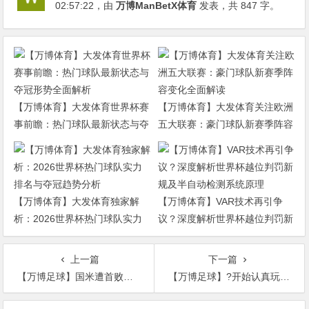
02:57:22
，由
万博ManBetX体育
发表，共 847 字。
【万博体育】大发体育世界杯赛
【万博体育】大发体育关注欧洲
事前瞻：热门球队最新状态与夺
五大联赛：豪门球队新赛季阵容
冠形势全面解析
变化全面解读
【万博体育】大发体育独家解
【万博体育】VAR技术再引争
析：2026世界杯热门球队实力
议？深度解析世界杯越位判罚新
排名与夺冠趋势分析
规及半自动检测系统原理
上一篇
下一篇
【万博足球】国米遭首败，劳塔罗鼓励球队：抬头挺胸，保持高昂斗志永不言弃
【万博足球】?开始认真玩了？萨索洛2-4升班马后连克尤文国米，送2队赛季首败
文