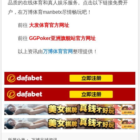
品质的在线体育和真人娱乐服务。点击以下链接免费开
户，在万博体育manbetx尽情畅玩吧！
前往
大发体育官方网址
前往
GGPoker亚洲旗舰站
官方网址
以上资讯由
万博体育官网
整理提供！