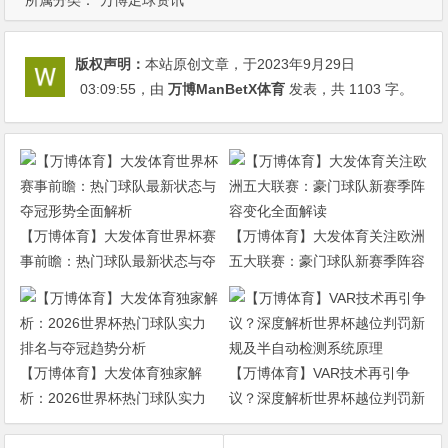
所属分类：
万博足球资讯
版权声明：
本站原创文章，于2023年9月29日
03:09:55
，由
万博ManBetX体育
发表，共 1103 字。
【万博体育】大发体育世界杯赛
【万博体育】大发体育关注欧洲
事前瞻：热门球队最新状态与夺
五大联赛：豪门球队新赛季阵容
冠形势全面解析
变化全面解读
【万博体育】大发体育独家解
【万博体育】VAR技术再引争
析：2026世界杯热门球队实力
议？深度解析世界杯越位判罚新
排名与夺冠趋势分析
规及半自动检测系统原理