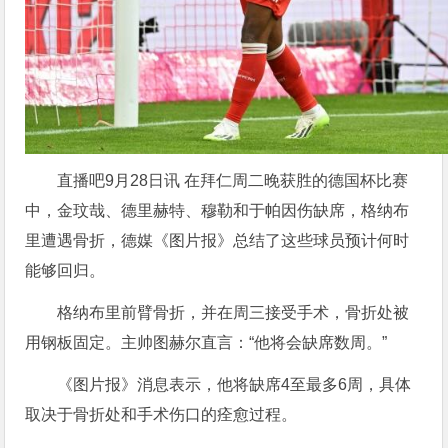
直播吧9月28日讯 在拜仁周二晚获胜的德国杯比赛
中，金玟哉、德里赫特、穆勒和于帕因伤缺席，格纳布
里遭遇骨折，德媒《图片报》总结了这些球员预计何时
能够回归。
格纳布里前臂骨折，并在周三接受手术，骨折处被
用钢板固定。主帅图赫尔直言：“他将会缺席数周。”
《图片报》消息表示，他将缺席4至最多6周，具体
取决于骨折处和手术伤口的痊愈过程。