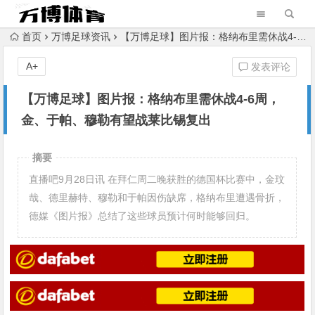
首页
万博足球资讯
【万博足球】图片报：格纳布里需休战4-6周，金、于帕、穆勒有望战莱比锡复出
A+
发表评论
【万博足球】图片报：格纳布里需休战4-6周，
金、于帕、穆勒有望战莱比锡复出
摘要
直播吧9月28日讯 在拜仁周二晚获胜的德国杯比赛中，金玟
哉、德里赫特、穆勒和于帕因伤缺席，格纳布里遭遇骨折，
德媒《图片报》总结了这些球员预计何时能够回归。