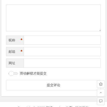
导
航
*
昵称
*
邮箱
网址
滑动解锁才能提交