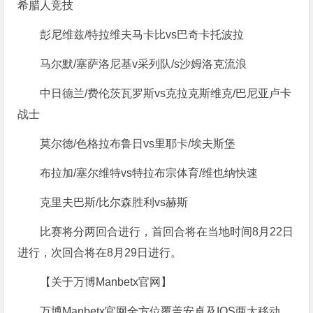
希腊人竞技
彭尼维兹/特拉维夫马卡比vs巴奇卡托波拉
马尔默/塞萨洛尼基v采列队/s沙姆洛克流浪
中日德兰/费伦茨瓦罗斯vs克拉克斯维克/巴尼亚卢卡
战士
莫尔德/色格拉布鲁日vs里耶卡/埃夫斯堡
布拉加/塞尔维特vs特拉布宗体育/维也纳快速
克里夫巴斯/比尔森胜利vs赫斯
比赛将分两回合进行，首回合将在当地时间8月22日
进行，次回合将在8月29日进行。
【关于万博Manbetx官网】
万博Manbetx官网全方位覆盖安卓及IOS两大移动