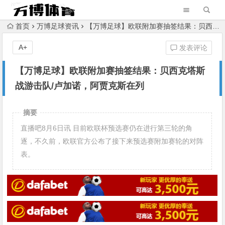
首页
万博足球资讯
【万博足球】欧联附加赛抽签结果：贝西克塔斯战游击队/卢加诺，阿贾克斯在列
A+
发表评论
【万博足球】欧联附加赛抽签结果：贝西克塔斯
战游击队/卢加诺，阿贾克斯在列
摘要
直播吧8月6日讯 目前欧联杯预选赛仍在进行第三轮的角
逐，不久前，欧联官方公布了接下来预选赛附加赛轮的对阵
表。