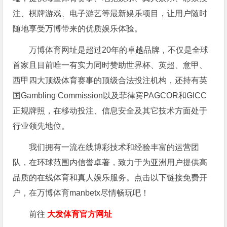
注、棋牌游戏、电子游艺等最新娱乐项目，让用户随时
随地享受万博带来的优质娱乐体验。
万博体育网址是超过20年的卓越品牌，不仅是全球
首家且目前唯一有实力同时赞助世界杯、英超、意甲、
西甲四大顶级体育赛事的顶级合法投注机构，还持有英
国Gambling Commission以及菲律宾PAGCOR和GICC
正规牌照，在移动投注、信息安全及其它技术方面处于
行业领先地位。
我们拥有一流在线博彩技术和经验丰富的运营团
队，在环球范围内信誉卓著，致力于为亚洲用户提供高
品质的在线体育和真人娱乐服务。点击以下链接免费开
户，在万博体育manbetx尽情畅玩吧！
前往
大发体育官方网址