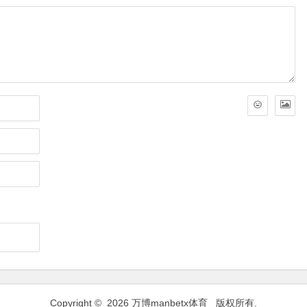
Copyright © 2026
万博manbetx体育
版权所有.