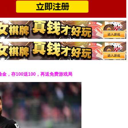
金，存100送100，再送免费游戏局