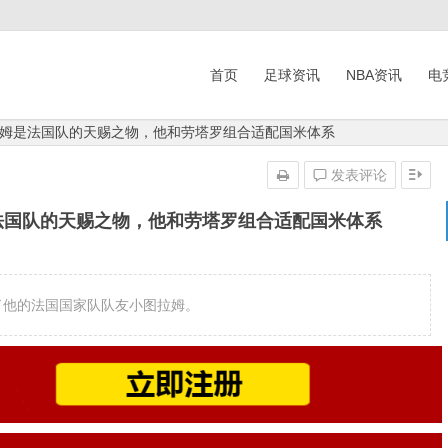
首页
足球资讯
NBA资讯
电
姆是法国队的天赐之物，他和劳塔罗组合适配国米体系
发表评论
法国队的天赐之物，他和劳塔罗组合适配国米体系
到了他的法国国家队队友小图拉姆。