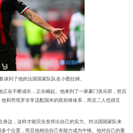
，吉鲁谈到了他的法国国家队队友小图拉姆。
，他正在不断成长，正在崛起。他来到了一家豪门俱乐部，然后
，他和劳塔罗非常适配国米的双前锋体系，而且二人也很互
锋在身边，这样才能完全发挥出自己的实力。对法国国家队来
踢多个位置，而且他相信自己有能力成为中锋。他对自己的要