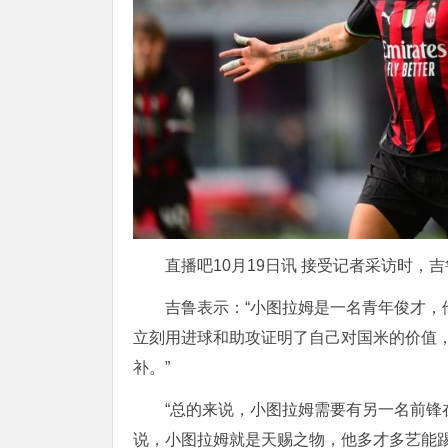
直播吧10月19日讯 接受记者采访时
吉鲁表示：“小图拉姆是一名青年俊才
立刻用进球和助攻证明了自己对国米的价值
补。”
“总的来说，小图拉姆需要有另一名前
说，小图拉姆就是天赐之物，他多才多艺能