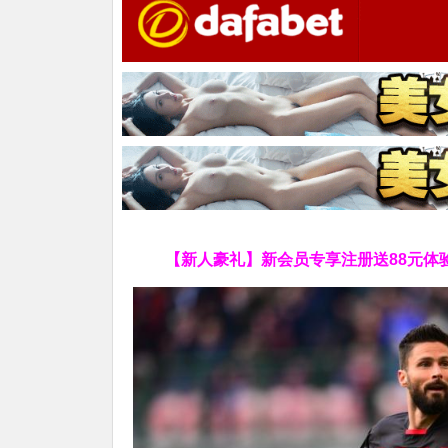
【新人豪礼】新会员专享注册送88元体验