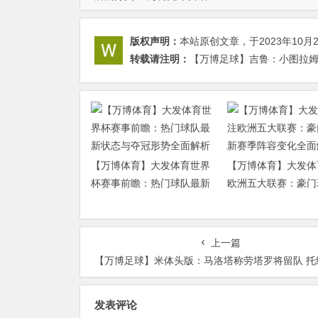
版权声明：
本站原创文章，于2023年10月
转载请注明：
【万博足球】吉鲁：小图拉姆
【万博体育】大发体育世界
【万博体育】大发体
杯赛事前瞻：热门球队最新
欧洲五大联赛：豪门
状态与夺冠形势全面解析
赛季阵容变化全面解
上一篇
【万博足球】米体头版：马洛塔称劳塔罗将留队 托纳利投注过米兰&至少禁赛
发表评论