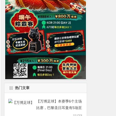
热门文章
【万博足球】本赛季6个主场
比赛，巴黎圣日耳曼有5场至
少打进3球
11/23