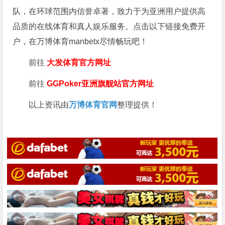
队，在环球范围内信誉卓著，致力于为亚洲用户提供高
品质的在线体育和真人娱乐服务。点击以下链接免费开
户，在万博体育manbetx尽情畅玩吧！
前往
大发体育官方网址
前往
GGPoker亚洲旗舰站
官方网址
以上资讯由
万博体育官网
整理提供！