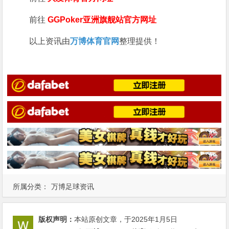
前往
GGPoker亚洲旗舰站
官方网址
以上资讯由
万博体育官网
整理提供！
所属分类：
万博足球资讯
版权声明：
本站原创文章，于2025年1月5日