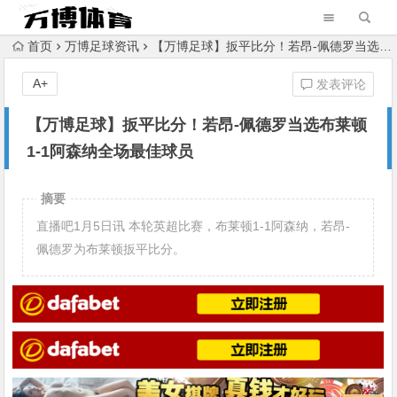
首页
万博足球资讯
【万博足球】扳平比分！若昂-佩德罗当选布莱顿1-1阿森纳全场最佳球员
A+
发表评论
【万博足球】扳平比分！若昂-佩德罗当选布莱顿
1-1阿森纳全场最佳球员
摘要
直播吧1月5日讯 本轮英超比赛，布莱顿1-1阿森纳，若昂-
佩德罗为布莱顿扳平比分。