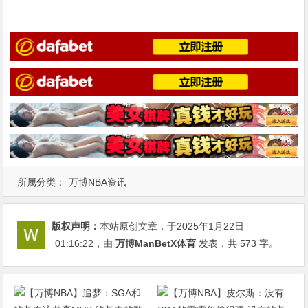
所属分类：
万博NBA资讯
版权声明：
本站原创文章，于2025年1月22日
01:16:22
，由
万博ManBetX体育
发表，共 573 字。