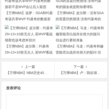
【万博NBA】追梦：SGA和约基
【万博NBA】皮尔斯：没有SGA
奇该共享MVP 约基奇的数据若
的雷霆仍然很强 没有约基奇的
不是MVP会让后人疑惑
掘金就是附加赛球队
【万博NBA】皮尔斯：约基奇
【万博NBA】马龙：约基奇和穆
29+13+10前无古人 若MVP看战
雷能否出战存在很大的疑问 但
绩那也该考虑米切尔
会进行赛前准备
上一篇
下一篇
【万博NBA】NBA历史40岁以上球员场均助攻榜：詹姆斯8.4次第一 乔丹第六
【万博NBA】卢：我在湖人打球时的球场也在英格伍德 这真是一种循环
文
发表评论
章
导
航