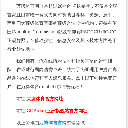
万博体育网址是超过20年的卓越品牌，不仅是全球
首家且目前唯一有实力同时赞助世界杯、英超、意甲、
西甲四大顶级体育赛事的顶级合法投注机构，还持有英
国Gambling Commission以及菲律宾PAGCOR和GICC
正规牌照，在移动投注、信息安全及其它技术方面处于
行业领先地位。
我们拥有一流在线博彩技术和经验丰富的运营团
队，在环球范围内信誉卓著，致力于为亚洲用户提供高
品质的在线体育和真人娱乐服务。点击以下链接免费开
户，在万博体育manbetx尽情畅玩吧！
前往
大发体育官方网址
前往
GGPoker亚洲旗舰站
官方网址
以上资讯由
万博体育官网
整理提供！