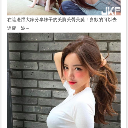
在這邊跟大家分享妹子的美胸美臀美腿！喜歡的可以去
追蹤一波～