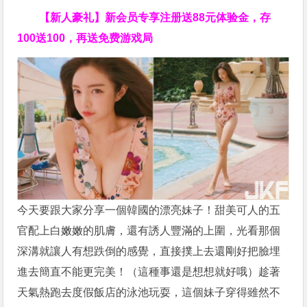
【新人豪礼】新会员专享注册送88元体验金，存
100送100，再送免费游戏局
今天要跟大家分享一個韓國的漂亮妹子！甜美可人的五
官配上白嫩嫩的肌膚，還有誘人豐滿的上圍，光看那個
深溝就讓人有想跌倒的感覺，直接撲上去還剛好把臉埋
進去簡直不能更完美！（這種事還是想想就好哦）趁著
天氣熱跑去度假飯店的泳池玩耍，這個妹子穿得雖然不