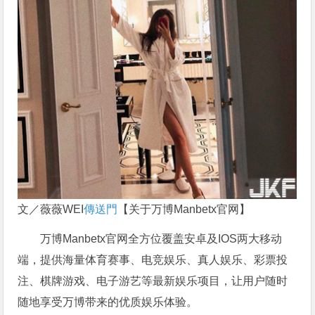
文／薇薇WEI
傳送門
【关于万博Manbetx官网】
万博Manbetx官网全方位覆盖安卓及IOS两大移动
端，提供海量体育赛事、电竞娱乐、真人娱乐、彩票投
注、棋牌游戏、电子游艺等最新娱乐项目，让用户随时
随地享受万博带来的优质娱乐体验。