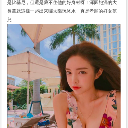
是比基尼，但還是藏不住他的好身材呀！渾圓飽滿的大
長輩就這樣一起出來曬太陽玩冰水，真是孝順的好女孩
兒！