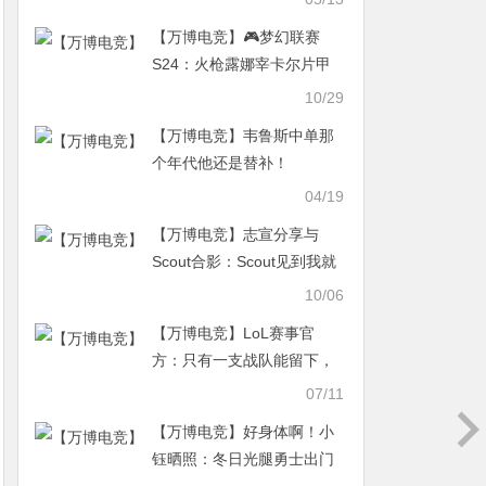
赛
【万博电竞】🎮梦幻联赛
S24：火枪露娜宰卡尔片甲
不留 XG被碾局一
10/29
【万博电竞】韦鲁斯中单那
个年代他还是替补！
Rookie：Scout不太会玩韦
04/19
鲁斯
【万博电竞】志宣分享与
Scout合影：Scout见到我就
问Bang也来了吗？
10/06
【万博电竞】LoL赛事官
方：只有一支战队能留下，
谁会赢得这场LPL内战？
07/11
【万博电竞】好身体啊！小
钰晒照：冬日光腿勇士出门