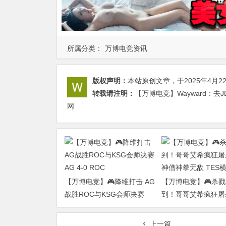
所属分类：
万博电竞资讯
版权声明：
本站原创文章，于2025年4月2
转载请注明：
【万博电竞】Wayward：去
网
【万博电竞】🎮降维打击 AG
【万博电竞】🎮杀
战胜ROC与KSG会师决赛
到！哥哥艾希疯狂屠
AG 4-0 ROC
神僧神拳无敌 TES横
上一篇