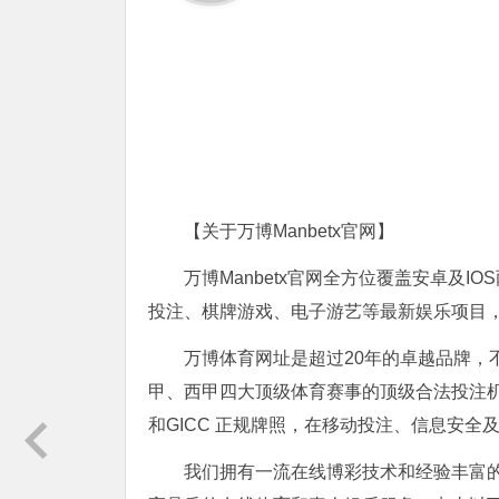
【关于万博Manbetx官网】
万博Manbetx官网全方位覆盖安卓及
投注、棋牌游戏、电子游艺等最新娱乐项目
万博体育网址是超过20年的卓越品牌，
甲、西甲四大顶级体育赛事的顶级合法投注机构，还持
和GICC 正规牌照，在移动投注、信息安
我们拥有一流在线博彩技术和经验丰富