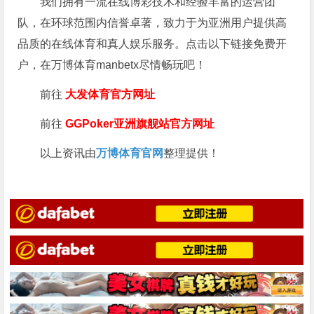
我们拥有一流在线博彩技术和经验丰富的运营团
队，在环球范围内信誉卓著，致力于为亚洲用户提供高
品质的在线体育和真人娱乐服务。点击以下链接免费开
户，在万博体育manbetx尽情畅玩吧！
前往
大发体育官方网址
前往
GGPoker亚洲旗舰站
官方网址
以上资讯由
万博体育官网
整理提供！