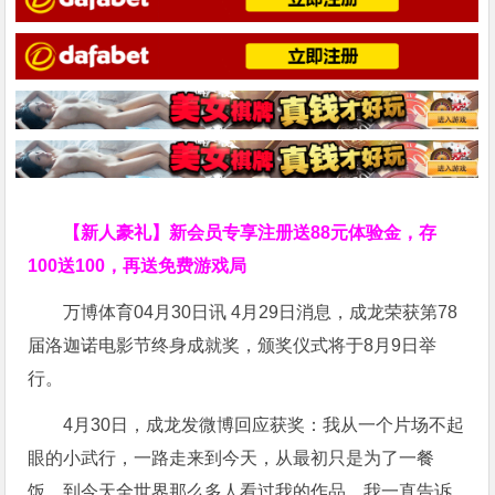
【新人豪礼】新会员专享注册送88元体验金，存
100送100，再送免费游戏局
万博体育04月30日讯 4月29日消息，成龙荣获第78
届洛迦诺电影节终身成就奖，颁奖仪式将于8月9日举
行。
4月30日，成龙发微博回应获奖：我从一个片场不起
眼的小武行，一路走来到今天，从最初只是为了一餐
饭，到今天全世界那么多人看过我的作品，我一直告诉