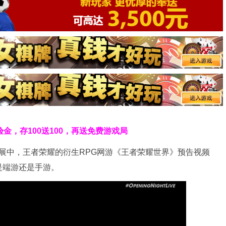
金，存100送100，再送免费游戏局
戏展中
，王者荣耀的衍生RPG网游《王者荣耀世界》预告视频
是端游还是手游。