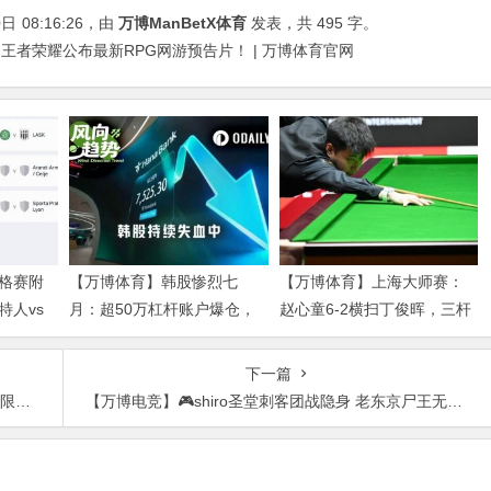
0日
08:16:26
，由
万博ManBetX体育
发表，共 495 字。
者荣耀公布最新RPG网游预告片！ | 万博体育官网
格赛附
【万博体育】韩股惨烈七
【万博体育】上海大师赛：
特人vs
月：超50万杠杆账户爆仓，
赵心童6-2横扫丁俊晖，三杆
欧冠正赛
监管紧急“拆弹”后反弹
破百强势晋级八强
下一篇
首败
【万博电竞】🎮shiro圣堂刺客团战隐身 老东京尸王无解分割战场Aurora赢首局