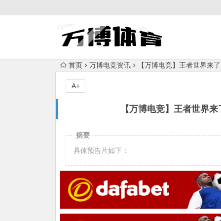
首页
万博电竞资讯
【万博电竞】王者世界来了
A+
【万博电竞】王者世界来
摘要
具体预告片如下：