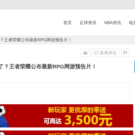
首页
足球资讯
NBA资讯
电
？王者荣耀公布最新RPG网游预告片！
发表评论
了？王者荣耀公布最新RPG网游预告片！