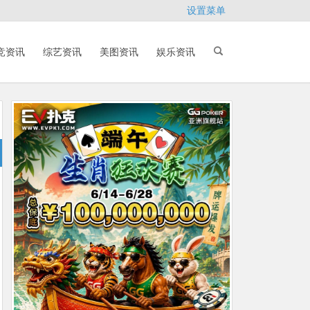
设置菜单
竞资讯
综艺资讯
美图资讯
娱乐资讯