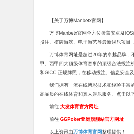
【关于万博Manbetx官网】
万博Manbetx官网全方位覆盖安卓及
投注、棋牌游戏、电子游艺等最新娱乐项目
万博体育网址是超过20年的卓越品牌，
甲、西甲四大顶级体育赛事的顶级合法投注机构，还持
和GICC 正规牌照，在移动投注、信息安
我们拥有一流在线博彩技术和经验丰富
高品质的在线体育和真人娱乐服务。点击以下链
前往
大发体育官方网址
前往
GGPoker亚洲旗舰站
官方网址
以上资讯由
万博体育官网
整理提供！