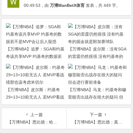
00:49:53
，由
万博ManBetX体育
发表，共 449 字。
【万博NBA】追梦：SGA和约基
【万博NBA】皮尔斯：没有SGA
奇该共享MVP 约基奇的数据若
的雷霆仍然很强 没有约基奇的
不是MVP会让后人疑惑
掘金就是附加赛球队
【万博NBA】皮尔斯：约基奇
【万博NBA】马龙：约基奇和穆
29+13+10前无古人 若MVP看战
雷能否出战存在很大的疑问 但
绩那也该考虑米切尔
会进行赛前准备
上一篇
下一篇
【万博NBA】恩比德：哈登真的出色 我不擅传球所以我们每个回合都把球交给他
【万博NBA】恩比德：真心为哈登开心 希望他成功&赚很多钱