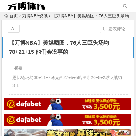
首页
万博NBA资讯
【万博NBA】美媒晒图：76人三巨头场均78+21+15 他们会没事的
A+
发表评论
【万博NBA】美媒晒图：76人三巨头场均
78+21+15 他们会没事的
摘要
恩比德场均30+11+7马克西27+5+5哈里斯20+5+2球队战绩
3-1