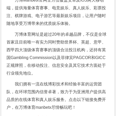
万博Manbetx官网全方位覆盖安卓及IOS两大移动
端，提供海量体育赛事、电竞娱乐、真人娱乐、彩票投
注、棋牌游戏、电子游艺等最新娱乐项目，让用户随时
随地享受万博带来的优质娱乐体验。
万博体育网址是超过20年的卓越品牌，不仅是全球
首家且目前唯一有实力同时赞助世界杯、英超、意甲、
西甲四大顶级体育赛事的顶级合法投注机构，还持有英
国Gambling Commission以及菲律宾PAGCOR和GICC
正规牌照，在移动投注、信息安全及其它技术方面处于
行业领先地位。
我们拥有一流在线博彩技术和经验丰富的运营团
队，在环球范围内信誉卓著，致力于为亚洲用户提供高
品质的在线体育和真人娱乐服务。点击以下链接免费开
户，在万博体育manbetx尽情畅玩吧！