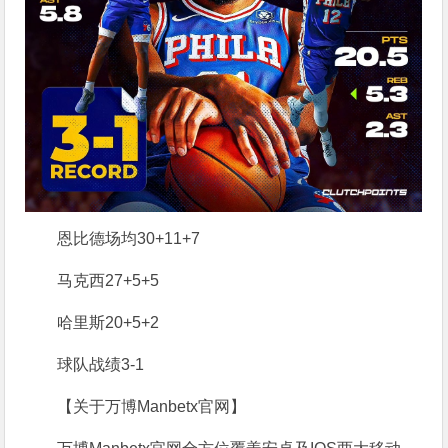
恩比德场均30+11+7
马克西27+5+5
哈里斯20+5+2
球队战绩3-1
【关于万博Manbetx官网】