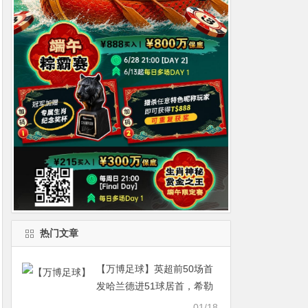
热门文章
【万博足球】英超前50场首
发哈兰德进51球居首，希勒
45球萨拉赫40球
01/18