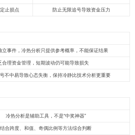
定止损点
防止无限追号导致资金压力
独立事件，冷热分析只提供参考概率，不能保证结果
乏合理资金管理，短期波动仍可能导致损失
号不中易导致心态失衡，保持冷静比技术分析更重要
冷热分析是辅助工具，不是“中奖神器”
结合跨度、和值、奇偶比例等方法综合判断