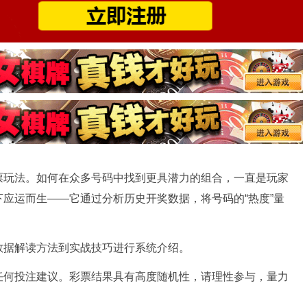
票玩法。如何在众多号码中找到更具潜力的组合，一直是玩家
应运而生——它通过分析历史开奖数据，将号码的“热度”量
数据解读方法到实战技巧进行系统介绍。
任何投注建议。彩票结果具有高度随机性，请理性参与，量力