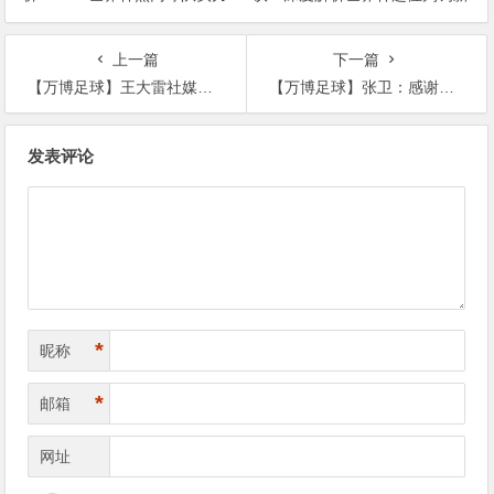
排名与夺冠趋势分析
规及半自动检测系统原理
上一篇
下一篇
【万博足球】王大雷社媒庆祝胜利：双杀韩国球队不容易，谢谢球迷们的陪伴
【万博足球】张卫：感谢青岛这座城市和这里的人，祝福球队30岁生日越来越好
文
发表评论
章
导
航
*
昵称
*
邮箱
网址