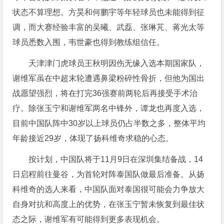
状态不算理想。方昊和何鹏宇等年轻球员也未能得到征
调，而大赛经验丰富的吴曦、武磊、张琳芃、蒋光太等
球员悉数入围，韦世豪也得到教练组信任。
天津津门虎球员王秋明因伤无缘入选本期国家队，
谢维军虽在中超末轮遭遇鼻梁粉碎性骨折，但他为国出
战愿望强烈，将在打完36强赛前两轮后再接受手术治
疗。除张玉宁和谢维军两名中锋外，谭龙也再度入选，
目前中国队阵中30岁以上球员仍占半数之多，整体平均
年龄接近29岁，体现了扬科维奇求稳的心态。
按计划，中国队将于11月9日在深圳集结备战，14
日启程前往曼谷，为首轮对阵泰国队做最后准备。从扬
科维奇的选人来看，中国队面对泰国很可能会力争放大
自身对抗和高度上的优势，在张玉宁暂未恢复到最佳状
态之际，谢维军有可能得到更多表现机会。