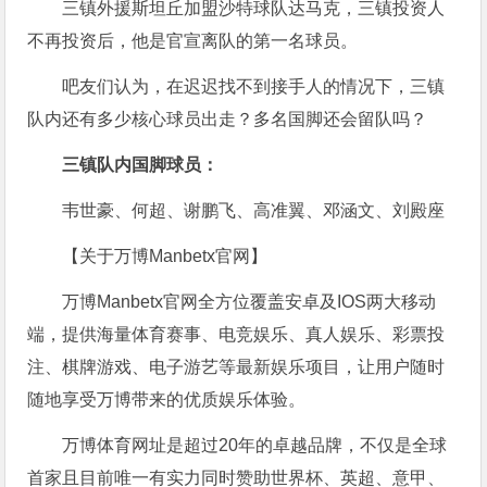
三镇外援斯坦丘加盟沙特球队达马克，三镇投资人
不再投资后，他是官宣离队的第一名球员。
吧友们认为，在迟迟找不到接手人的情况下，三镇
队内还有多少核心球员出走？多名国脚还会留队吗？
三镇队内国脚球员：
韦世豪、何超、谢鹏飞、高准翼、邓涵文、刘殿座
【关于万博Manbetx官网】
万博Manbetx官网全方位覆盖安卓及IOS两大移动
端，提供海量体育赛事、电竞娱乐、真人娱乐、彩票投
注、棋牌游戏、电子游艺等最新娱乐项目，让用户随时
随地享受万博带来的优质娱乐体验。
万博体育网址是超过20年的卓越品牌，不仅是全球
首家且目前唯一有实力同时赞助世界杯、英超、意甲、