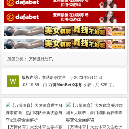
所属分类：
万博足球资讯
版权声明：
本站原创文章，于2023年9月11日
03:19:59
，由
万博ManBetX体育
发表，共 529 字。
【万博体育】大发体育世界杯赛
【万博体育】大发体育关注欧洲