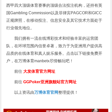
西甲四大顶级体育赛事的顶级合法投注机构，还持有英
国Gambling Commission以及菲律宾PAGCOR和GICC
正规牌照，在移动投注、信息安全及其它技术方面处于
行业领先地位。
我们拥有一流在线博彩技术和经验丰富的运营团
队，在环球范围内信誉卓著，致力于为亚洲用户提供高
品质的在线体育和真人娱乐服务。点击以下链接免费开
户，在万博体育manbetx尽情畅玩吧！
前往
大发体育官方网址
前往
GGPoker亚洲旗舰站
官方网址
以上资讯由
万博体育官网
整理提供！