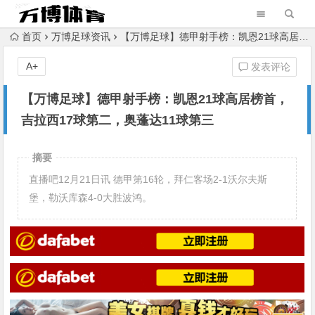
首页
万博足球资讯
【万博足球】德甲射手榜：凯恩21球高居榜首，吉拉西17球第二，奥蓬达11球第三
A+
发表评论
【万博足球】德甲射手榜：凯恩21球高居榜首，
吉拉西17球第二，奥蓬达11球第三
摘要
直播吧12月21日讯 德甲第16轮，拜仁客场2-1沃尔夫斯
堡，勒沃库森4-0大胜波鸿。