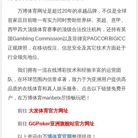
万博体育网址是超过20年的卓越品牌，不仅是全球
首家且目前唯一有实力同时赞助世界杯、英超、意甲、
西甲四大顶级体育赛事的顶级合法投注机构，还持有英
国Gambling Commission以及菲律宾PAGCOR和GICC
正规牌照，在移动投注、信息安全及其它技术方面处于
行业领先地位。
我们拥有一流在线博彩技术和经验丰富的运营团
队，在环球范围内信誉卓著，致力于为亚洲用户提供高
品质的在线体育和真人娱乐服务。点击以下链接免费开
户，在万博体育manbetx尽情畅玩吧！
前往
大发体育官方网址
前往
GGPoker亚洲旗舰站
官方网址
以上资讯由
万博体育官网
整理提供！