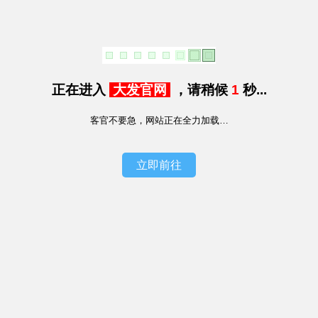
正在进入
大发官网
，请稍候
1
秒...
客官不要急，网站正在全力加载…
立即前往